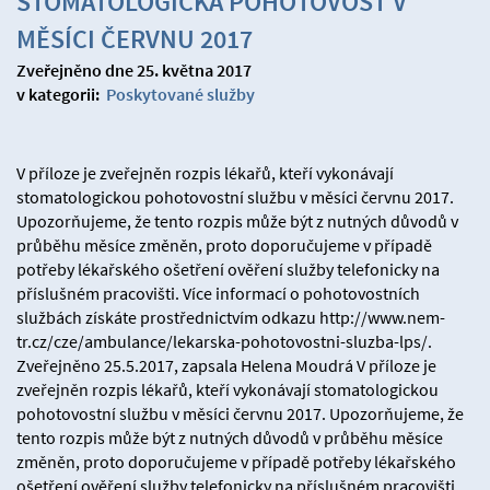
STOMATOLOGICKÁ POHOTOVOST V
MĚSÍCI ČERVNU 2017
Zveřejněno dne 25. května 2017
v kategorii:
Poskytované služby
V příloze je zveřejněn rozpis lékařů, kteří vykonávají
stomatologickou pohotovostní službu v měsíci červnu 2017.
Upozorňujeme, že tento rozpis může být z nutných důvodů v
průběhu měsíce změněn, proto doporučujeme v případě
potřeby lékařského ošetření ověření služby telefonicky na
příslušném pracovišti. Více informací o pohotovostních
službách získáte prostřednictvím odkazu http://www.nem-
tr.cz/cze/ambulance/lekarska-pohotovostni-sluzba-lps/.
Zveřejněno 25.5.2017, zapsala Helena Moudrá V příloze je
zveřejněn rozpis lékařů, kteří vykonávají stomatologickou
pohotovostní službu v měsíci červnu 2017. Upozorňujeme, že
tento rozpis může být z nutných důvodů v průběhu měsíce
změněn, proto doporučujeme v případě potřeby lékařského
ošetření ověření služby telefonicky na příslušném pracovišti.