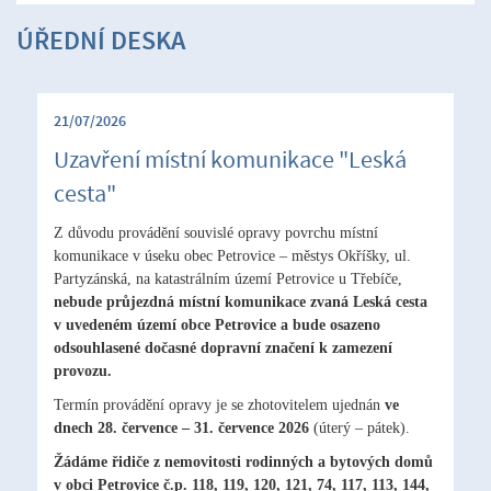
ÚŘEDNÍ DESKA
21/07/2026
Uzavření místní komunikace "Leská
cesta"
Z důvodu provádění souvislé opravy povrchu místní
komunikace v úseku obec Petrovice – městys Okříšky, ul.
Partyzánská, na katastrálním území Petrovice u Třebíče,
nebude průjezdná místní komunikace zvaná Leská cesta
v uvedeném území obce Petrovice a bude osazeno
odsouhlasené dočasné dopravní značení k zamezení
provozu.
Termín provádění opravy je se zhotovitelem ujednán
ve
dnech 28. července – 31. července 2026
(úterý – pátek).
Žádáme řidiče z nemovitosti rodinných a bytových domů
v obci Petrovice č.p. 118, 119, 120, 121, 74, 117, 113, 144,