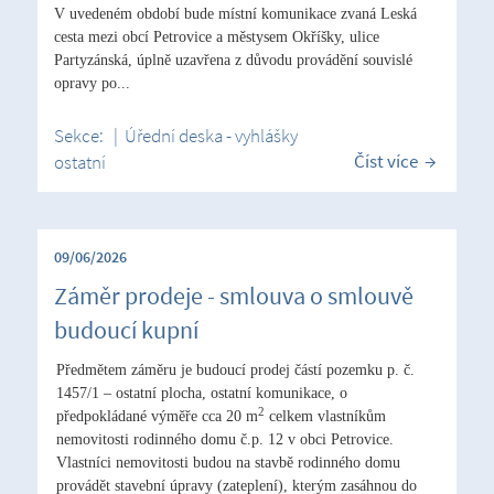
V uvedeném období bude místní komunikace zvaná Leská
cesta mezi obcí Petrovice a městysem Okříšky, ulice
Partyzánská, úplně uzavřena z důvodu provádění souvislé
opravy po...
Sekce:
|
Úřední deska - vyhlášky
Číst více
ostatní
09/06/2026
Záměr prodeje - smlouva o smlouvě
budoucí kupní
Předmětem záměru je budoucí prodej částí pozemku p. č.
1457/1 – ostatní plocha, ostatní komunikace, o
2
předpokládané výměře cca 20 m
celkem vlastníkům
nemovitosti rodinného domu č.p. 12 v obci Petrovice.
Vlastníci nemovitosti budou na stavbě rodinného domu
provádět stavební úpravy (zateplení), kterým zasáhnou do