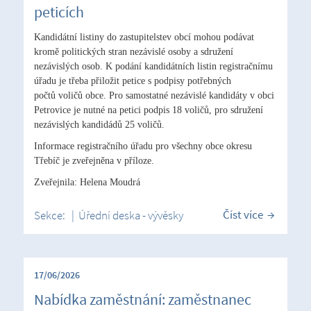
peticích
Kandidátní listiny do zastupitelstev obcí mohou podávat
kromě politických stran nezávislé osoby a sdružení
nezávislých osob. K podání kandidátních listin registračnímu
úřadu je třeba přiložit petice s podpisy potřebných
počtů voličů obce. Pro samostatné nezávislé kandidáty v obci
Petrovice je nutné na petici podpis 18 voličů, pro sdružení
nezávislých kandidádů 25 voličů.
Informace registračního úřadu pro všechny obce okresu
Třebíč je zveřejněna v příloze.
Zveřejnila: Helena Moudrá
Číst více
Sekce:
|
Úřední deska - vývěsky
17/06/2026
Nabídka zaměstnání: zaměstnanec