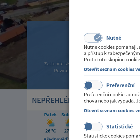
Nutné
Nutné cookies pomáhají, a
Obecní úřad
a přístup k zabezpečeným
Proto tuto skupinu cookie
Zastupitelstvo, Úřední deska, Hospodaření,
Otevřít seznam cookies v
Povině zveřejňované informace...
Preferenční
Preferenční cookies umož
NEPŘEHLÉDNĚTE
chová nebo jak vypadá. Je
Otevřít seznam cookies v
Pátek
Sobota
Neděle
Pondělí
Úterý
Statistické
26 °C
27 °C
30 °C
32 °C
28 °C
Statistické cookies pomáh
Předpověď Vysočina
|
Aktuálně Petrovice