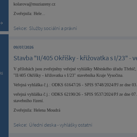
kolarova@muziazeny.cz
Zveřejnila: Hele...
Sekce:
Služby sociální a právní
09/07/2026
Stavba "II/405 Okříšky - křižovatka s I/23" - 
V přílohách jsou zveřejněny veřejné vyhlášky Městského úřadu Třebíč, 
ti
"II/405 Okříšky - křižovatka s I/23" stavebníka Kraje Vysočina.
Veřejná vyhláška č.j.: ODKS 61647/26 - SPIS 9748/2024/PJ ze dne 03.
veřejná vyhláška č.j.: ODKS 62190/26 - SPIS 9537/2024/PJ ze dne 07
stavebního řízení.
Zveřejnila: Helena Moudrá
Sekce:
Úřední deska - vyhlášky ostatní