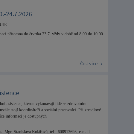
0.-24.7.2026
NUJE.
inaci přítomna do čtvrtka 23.7. vždy v době od 8.00 do 10.00
Číst více
istence
bní asistence, kterou vykonávají lidé se zdravotním
ále stojí koordinátoři a sociální pracovníci. Při zrcadlové
ce informací je dostupných
a Mgr. Stanislava Kolářová, tel.: 608913698, e-mail: