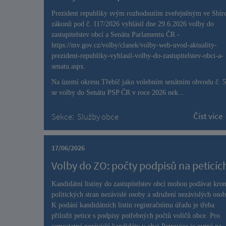
Prezident republiky svým rozhodnutím zveřejněným ve Sbír
zákonů pod č. 117/2026 vyhlásil dne 29.6.2026 volby do
zastupitelstev obcí a Senátu Parlamentu ČR -
https://mv.gov.cz/volby/clanek/volby-web-uvod-aktuality-
prezident-republiky-vyhlasil-volby-do-zastupitelstev-obci-a-
senatu.aspx
.
Na území okresu Třebíč jako volebním senátním obvodu č. 
se volby do Senátu PSP ČR v roce 2026 nek...
Číst více
Sekce:
Služby obce
17/06/2026
Volby do ZO: počty podpisů na peticíc
Kandidátní listiny do zastupitelstev obcí mohou podávat kro
politických stran nezávislé osoby a sdružení nezávislých osob
K podání kandidátních listin registračnímu úřadu je třeba
přiložit petice s podpisy potřebných počtů voličů obce. Pro