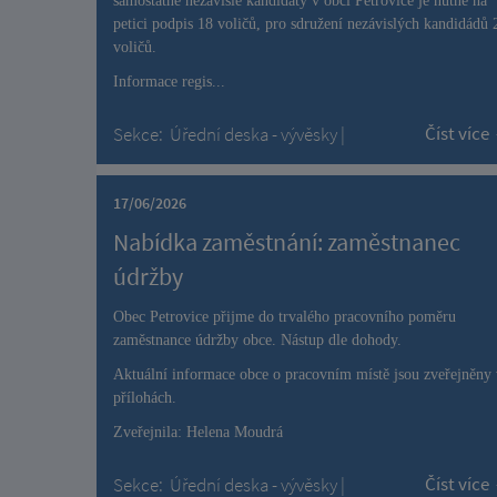
samostatné nezávislé kandidáty v obci Petrovice je nutné na
petici podpis 18 voličů, pro sdružení nezávislých kandidádů 
voličů.
Informace regis...
Číst více
Sekce:
Úřední deska - vývěsky
|
17/06/2026
Nabídka zaměstnání: zaměstnanec
údržby
Obec Petrovice přijme do trvalého pracovního poměru
zaměstnance údržby obce. Nástup dle dohody.
Aktuální informace obce o pracovním místě jsou zveřejněny
přílohách.
Zveřejnila: Helena Moudrá
Číst více
Sekce:
Úřední deska - vývěsky
|