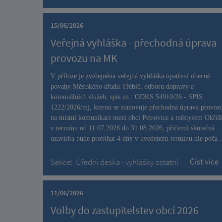
15/06/2026
Veřejná vyhláška - přechodná úprava
provozu na MK
V příloze je zveřejněna veřejná vyhláška opatření obecné
povahy Městského úřadu Třebíč, odboru dopravy a
komunálních služeb, spis zn.: ODKS 54910/26 - SPIS
1222/2026/mj, kterou se stanovuje přechodná úprava provoz
na místní komunikaci mezi obcí Petrovice a městysem Okříš
v termínu od 11.07.2026 do 31.08.2026, přičemž skutečná
uzavírka bude probíhat 4 dny v uvedeném termínu dle poča..
Číst více
Sekce:
Úřední deska - vyhlášky ostatní
11/06/2026
Volby do zastupitelstev obcí 2026