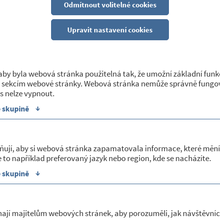
Odmítnout volitelné cookies
Upravit nastavení cookies
by byla webová stránka použitelná tak, že umožní základní funk
Sport a kultura
 sekcím webové stránky. Webová stránka nemůže správně fungov
s nelze vypnout.
SDH, Místní lidová knihovna, kulturní akce,
↓
e skupině
sportovní akce, charita...
ňují, aby si webová stránka zapamatovala informace, které mění
NEJNOVĚJŠÍ AKTUALITY
 to například preferovaný jazyk nebo region, kde se nacházíte.
↓
e skupině
31/07/2026
Uzavření kanceláře obecního úřadu
ají majitelům webových stránek, aby porozuměli, jak návštěvníc