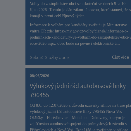
Volby do zastupitelstev obcí se uskuteční ve dnech 9. a 10.
října 2026. Termín je dán zákon. úpravou, která stanoví, že s
konají v první celý říjnový týden.
Informace k volbám pro kandidáty zveřejňuje Ministerstvo
vnitra ČR zde:
https://mv.gov.cz/volby/clanek/informace-o-
podminkach-kandidatury-ve-volbach-do-zastupitelstev-obci-
roce-2026.aspx
, obec bude na pevné i elektronické ú...
Číst více
Sekce:
Služby obce
08/06/2026
Výlukový jízdní řád autobusové linky
796455
Od 8.6. do 12.07.2026 z důvodu uzavírky silnice na trase pla
výlukový jízdní řád autobusové linky 796455 Nová Ves -
Okříšky - Hartvíkovice - Mohelno - Dukovany, kterým je
zajišťováno autobusové spojení do průmyslových závodů v
Přibyslavicích a Nové Vsi. Jízdní řád je zveřejněn v příloze.