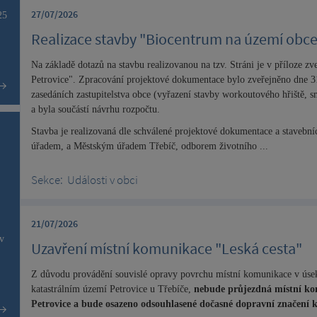
27/07/2026
25
Realizace stavby "Biocentrum na území obce
Na základě dotazů na stavbu realizovanou na tzv. Stráni je v příloze z
Petrovice". Zpracování projektové dokumentace bylo zveřejněno dne 31
zasedáních zastupitelstva obce (vyřazení stavby workoutového hřiště, 
a byla součástí návrhu rozpočtu.
Stavba je realizovaná dle schválené projektové dokumentace a staveb
úřadem, a Městským úřadem Třebíč, odborem životního ...
Sekce:
Události v obci
21/07/2026
 v
Uzavření místní komunikace "Leská cesta"
Z důvodu provádění souvislé opravy povrchu místní komunikace v úseku
katastrálním území Petrovice u Třebíče,
nebude průjezdná místní ko
Petrovice a bude osazeno odsouhlasené dočasné dopravní značení 