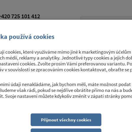
420 725 101 412
petroviceutrebice.cz
vá schránka: 9yrawhd
ka používá cookies
jí cookies, které využíváme mimo jiné k marketingovým účelům a
Úřední deska
Sport a kultura
O 
ích médií, reklamy a analytiky. Jednotlivé typy cookies a jejich 
nastavení cookies. Zvolte prosím Vámi preferovanou variantu. P
v v souvislosti se zpracováním cookies kontaktovat, obraťte se 
obními údaji nenakládáme, jak bychom měli, máte možnost podat 
Budeme však rádi, pokud se nejdříve obrátíte přímo na nás a bu
t. Svoje nastavení můžete kdykoliv změnit v zápatí stránky pom
Vítá Vás
obec
Petrovice
Přijmout všechny cookies