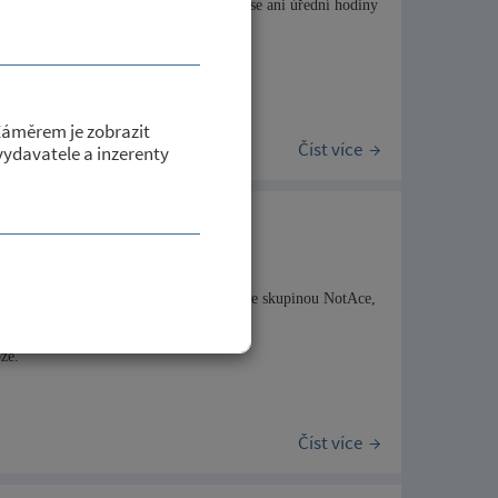
 důvodu čerpání dovolené. Neuskuteční se ani úřední hodiny
.petroviceutrebice.cz/kontakty
.
Záměrem je zobrazit
Číst více
 vydavatele a inzerenty
radišti od 20:00 hodin taneční zábava se skupinou NotAce,
ze.
Číst více