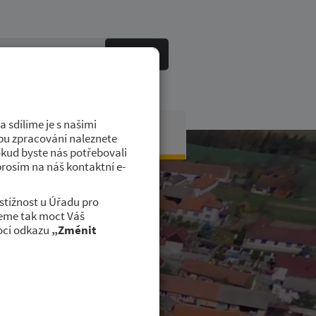
HLEDAT
 sdílíme je s našimi
obci
Kontakty
dobu zpracování naleznete
okud byste nás potřebovali
prosím na náš kontaktní e-
stížnost u Úřadu pro
deme tak moct Váš
ocí odkazu
„Změnit