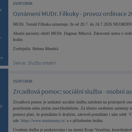
21/07/2026
e
Oznámení MUDr. Filkuky - provoz ordinace 2
MUDr. Tomáš Filkuka oznamuje, že od 20.7. do 24.7.2026 NEORDI
Akutní pacienty ošetří MUDr. Dagmar Miková.
Zdravotní sestra v ord
v-
hodin
.
Zveřejnila: Helena Moudrá
Sekce:
Služby ostatní
15/07/2026
Zrcadlová pomoc: sociální služba - osobní as
Zrcadlová pomoc je unikátní sociální služba založená na principech oso
tí
postižením nebo jiným znevýhodněním. Za těmito osobními asistenty nust
pomoci platí, že pomáhám-li druhým, zároveň pomáhám i sám sobě. Ví
zde:
https://www.muziazeny.cz/
a v přiloženém letáku.
Uvedená služba je poskytována i na území Kraje Vysočina, koordinátork