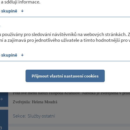
 a sdělují informace.
Kancelář Obecního úřadu Petrovice je uzavřena od 3.8. do 28.8.2026 z
zástupců obce.
↓
e skupině
Neodkladné záležitosti lze řešit se zástupci obce telefonicky
https://www
é
Zveřejnila: Helena Moudrá
u používány pro sledování návštěvníků na webových stránkách. 
Sekce:
Služby obce
ní a zajímavá pro jednotlivého uživatele a tímto hodnotnější pro
↓
e skupině
30/07/2026
Pouťový víkend v Krahulově
Přijmout vlastní nastavení cookies
Pouťový víkend prožije obec Krahulov. V sobotu 1.8.2026 se koná na H
jako host vystoupí skupina ARCHA. Akci pořádá SDH Krahulov.
Pouťové menu nabízí Hospoda Krahulov. Nabídka je zveřejněna v přílo
Zveřejnila: Helena Moudrá
Sekce:
Služby ostatní
a