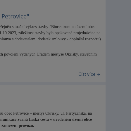
 Petrovice"
veřejněn situační výkres stavby "Biocentrum na území obce
.10.2023, záležitost stavby byla opakovaně projednávána na
smlouva s dodavatelem, dodatek smlouvy - doplnění rozpočtu)
ních povolení vydaných Úřadem městyse Okříšky, stavebním
Číst více
 obec Petrovice – městys Okříšky, ul. Partyzánská, na
munikace zvaná Leská cesta v uvedeném území obce
k zamezení provozu.