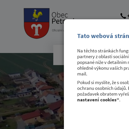
+
obec@
dato
Tato webová strán
Na těchto stránkách fungu
Obecní úřad
partnery z oblasti sociáln
popsané níže v detailním 
ohledně výkonu vašich prá
mail.
Pokud si myslíte, že s os
ochranu osobních údajů. 
požadavek obratem vyřeši
nastavení cookies“
.