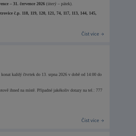
vence – 31. července 2026
(úterý – pátek).
vice č.p. 118, 119, 120, 121, 74, 117, 113, 144, 145,
Číst více
e konat každý čtvrtek do 13. srpna 2026 v době od 14:00 do
tově ihned na místě. Případné jakékoliv dotazy na tel.: 777
Číst více