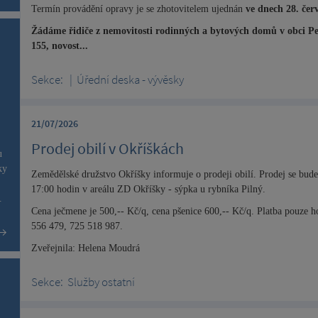
Termín provádění opravy je se zhotovitelem ujednán
ve dnech 28. čer
Žádáme řidiče z nemovitosti rodinných a bytových domů v obci Petro
155, novost...
Sekce:
|
Úřední deska - vývěsky
21/07/2026
Prodej obilí v Okříškách
u
ky
Zemědělské družstvo Okříšky informuje o prodeji obilí. Prodej se bud
17:00 hodin v areálu ZD Okříšky - sýpka u rybníka Pilný.
.
Cena ječmene je 500,-- Kč/q, cena pšenice 600,-- Kč/q. Platba pouze ho
556 479, 725 518 987.
Zveřejnila: Helena Moudrá
Sekce:
Služby ostatní