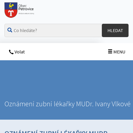
HLEDAT
Volat
MENU
Oznámení zubní lékařky MUDr. Ivany Vlkové