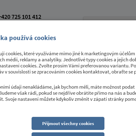
420 725 101 412
petroviceutrebice.cz
vá schránka: 9yrawhd
ka používá cookies
jí cookies, které využíváme mimo jiné k marketingovým účelům a
Úřední deska
Sport a kultura
O 
ích médií, reklamy a analytiky. Jednotlivé typy cookies a jejich 
nastavení cookies. Zvolte prosím Vámi preferovanou variantu. P
v v souvislosti se zpracováním cookies kontaktovat, obraťte se 
obními údaji nenakládáme, jak bychom měli, máte možnost podat 
Budeme však rádi, pokud se nejdříve obrátíte přímo na nás a bu
lékařky MUDr. Dagmar Mikov
t. Svoje nastavení můžete kdykoliv změnit v zápatí stránky pom
Přijmout všechny cookies