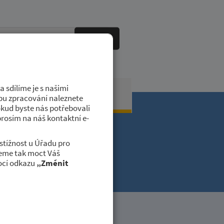
HLEDAT
 sdílíme je s našimi
obci
Kontakty
dobu zpracování naleznete
okud byste nás potřebovali
prosím na náš kontaktní e-
stížnost u Úřadu pro
deme tak moct Váš
é
ocí odkazu
„Změnit