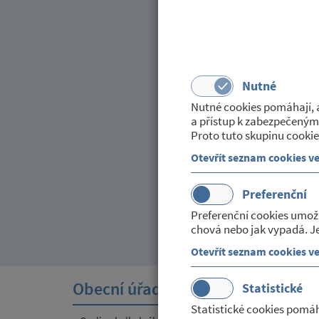
INFORMACE PRAKT
Zveřejněno dne 14. srpna 201
v kategorii:
Poskytované slu
Nutné
Praktická lékařka MUDr. Dagm
Nutné cookies pomáhají, a
31.8.2018.
a přístup k zabezpečeným
Pro akutní případy zastupuje 
Proto tuto skupinu cookie
Otevřít seznam cookies v
Preferenční
Preferenční cookies umož
chová nebo jak vypadá. Je
Otevřít seznam cookies v
Obecní úřad
Sport
Statistické
Statistické cookies pomáh