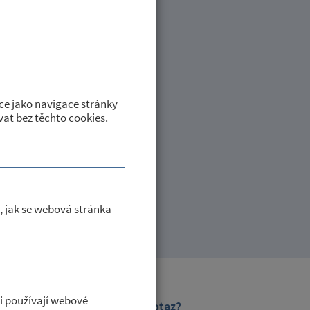
né ve dnech od 20.8. do
ce jako navigace stránky
at bez těchto cookies.
, jak se webová stránka
i používají webové
Máte dotaz?