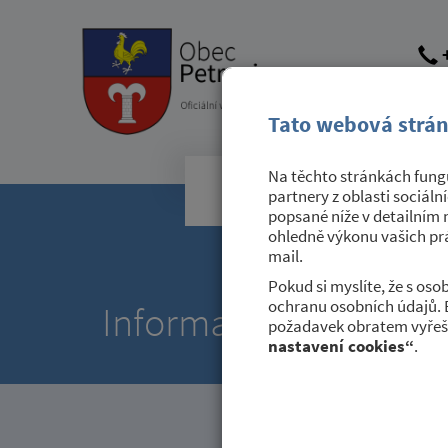
+
obec@
dato
Tato webová strán
Na těchto stránkách fungu
Obecní úřad
partnery z oblasti sociáln
popsané níže v detailním 
ohledně výkonu vašich prá
mail.
Pokud si myslíte, že s os
ochranu osobních údajů. 
Informace praktické 
požadavek obratem vyřeši
nastavení cookies“
.