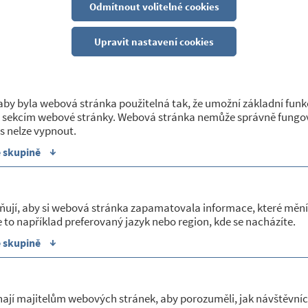
ICKÉ LÉKAŘKY MUDR. DAGMAR MIKOVÉ
Odmítnout volitelné cookies
8
Upravit nastavení cookies
žby
ar Miková oznamuje, že nebude ordinovat z důvodu čerpání dovole
by byla webová stránka použitelná tak, že umožní základní funk
 sekcím webové stránky. Webová stránka nemůže správně fungov
praktický lékař MUDr. Tomáš Filkuka.
s nelze vypnout.
↓
e skupině
ňují, aby si webová stránka zapamatovala informace, které mění
 to například preferovaný jazyk nebo region, kde se nacházíte.
↓
e skupině
 a kultura
O obci
ají majitelům webových stránek, aby porozuměli, jak návštěvníc