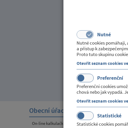
OTEVÍRACÍ DOBA L
Zveřejněno dne 11. února 20
v kategorii:
Služby ostatní
Nutné
V týdnu od 14. do 18.2.2022 bude l
Nutné cookies pomáhají, a
a přístup k zabezpečeným
pondělí a úterý: 7:30-12:00 hodin, 
Proto tuto skupinu cookie
Zveřejnila: Helena Moudrá
Otevřít seznam cookies v
Preferenční
Preferenční cookies umož
chová nebo jak vypadá. Je
Otevřít seznam cookies v
Obecní úřad
Sport
Statistické
On-line kalkulačka poplatků v obci
Místní
Statistické cookies pomáh