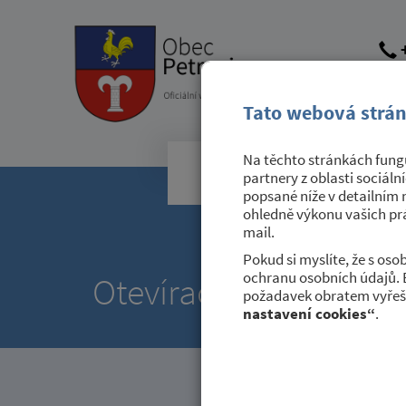
+
obec@
dato
Tato webová strán
Na těchto stránkách fungu
Obecní úřad
partnery z oblasti sociáln
popsané níže v detailním 
ohledně výkonu vašich prá
mail.
Pokud si myslíte, že s os
ochranu osobních údajů. 
Otevírací doba lékárn
požadavek obratem vyřeši
nastavení cookies“
.