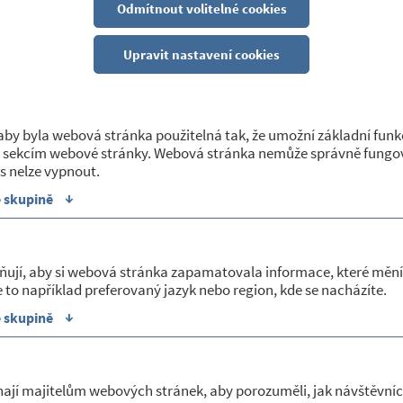
ÉKÁRNY V OKŘÍŠKÁCH
Odmítnout volitelné cookies
22
Upravit nastavení cookies
ékárna v Okříškách otevřena takto:
by byla webová stránka použitelná tak, že umožní základní funk
 sekcím webové stránky. Webová stránka nemůže správně fungov
středa - pátek 7:30 -12:00 a 13:00-15:00 hodin.
s nelze vypnout.
↓
e skupině
ňují, aby si webová stránka zapamatovala informace, které mění
 to například preferovaný jazyk nebo region, kde se nacházíte.
↓
e skupině
 a kultura
O obci
 lidová knihovna
Základní informace
ají majitelům webových stránek, aby porozuměli, jak návštěvníc