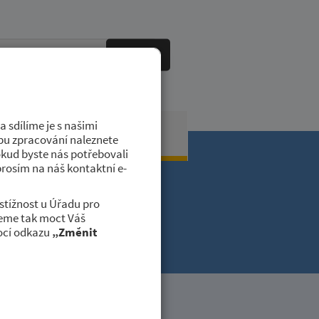
HLEDAT
 sdílíme je s našimi
obci
Kontakty
dobu zpracování naleznete
okud byste nás potřebovali
prosím na náš kontaktní e-
stížnost u Úřadu pro
deme tak moct Váš
ocí odkazu
„Změnit