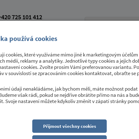
420 725 101 412
petroviceutrebice.cz
vá schránka: 9yrawhd
ka používá cookies
jí cookies, které využíváme mimo jiné k marketingovým účelům a
Úřední deska
Sport a kultura
O 
ích médií, reklamy a analytiky. Jednotlivé typy cookies a jejich 
nastavení cookies. Zvolte prosím Vámi preferovanou variantu. P
v v souvislosti se zpracováním cookies kontaktovat, obraťte se 
obními údaji nenakládáme, jak bychom měli, máte možnost podat 
Budeme však rádi, pokud se nejdříve obrátíte přímo na nás a bu
y v Okříškách
t. Svoje nastavení můžete kdykoliv změnit v zápatí stránky pom
Přijmout všechny cookies