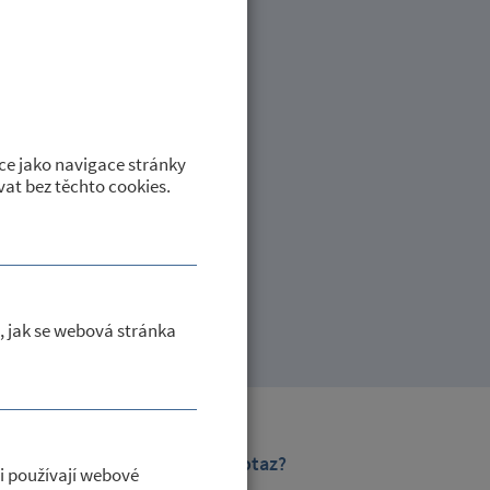
ce jako navigace stránky
at bez těchto cookies.
, jak se webová stránka
Máte dotaz?
i používají webové