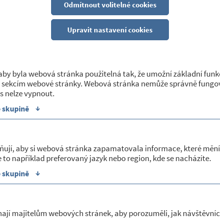
KÉHO LÉKAŘE MUDR. TOMÁŠE FILKUKY - OR
Odmítnout volitelné cookies
Upravit nastavení cookies
žby
ilkuka oznamuje, že ve čtvrtek 6. září 2018 bude ordinace otevřena
by byla webová stránka použitelná tak, že umožní základní funk
 sekcím webové stránky. Webová stránka nemůže správně fungov
s nelze vypnout.
↓
e skupině
ňují, aby si webová stránka zapamatovala informace, které mění
 a kultura
O obci
 to například preferovaný jazyk nebo region, kde se nacházíte.
↓
e skupině
 lidová knihovna
Základní informace
O
Zastupitelstvo
ní akce
Historie
ají majitelům webových stránek, aby porozuměli, jak návštěvníc