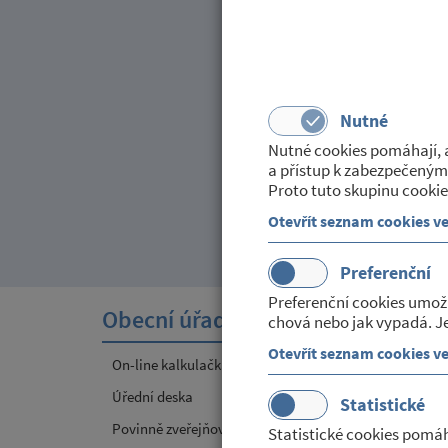
OZNÁMENÍ PRAKTIC
Zveřejněno dne 04. září 2018
v kategorii:
Poskytované slu
Nutné
Praktický lékař MUDr. Tomáš F
Nutné cookies pomáhají, a
a přístup k zabezpečeným
Proto tuto skupinu cookie
Otevřít seznam cookies v
Preferenční
Preferenční cookies umož
Obecní úřad
Sport
chová nebo jak vypadá. Je
Otevřít seznam cookies v
On-line kalkulačka poplatků v obci
Místní
Úřední deska
JSDH
Statistické
Povinně zveřejňované informace
Kultur
Statistické cookies pomáh