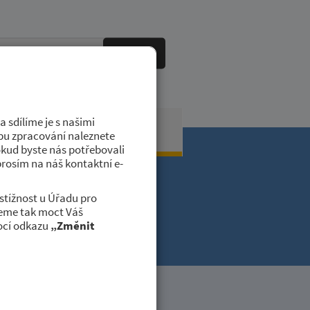
HLEDAT
 sdílíme je s našimi
obci
Kontakty
dobu zpracování naleznete
okud byste nás potřebovali
prosím na náš kontaktní e-
stížnost u Úřadu pro
deme tak moct Váš
...
ocí odkazu
„Změnit