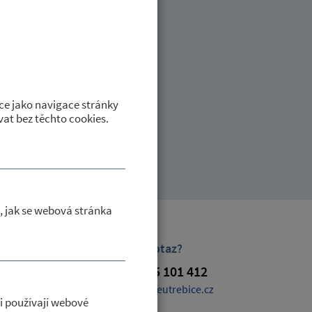
DINACE 6.9.2018
 pouze do 10:00 hodin.
ce jako navigace stránky
at bez těchto cookies.
, jak se webová stránka
Máte dotaz?
+420 725 101 412
obec@petroviceutrebice.cz
i používají webové