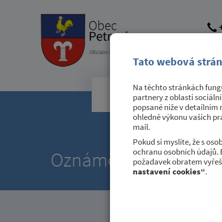
+
obec@
dato
Tato webová strán
Na těchto stránkách fungu
Obecní úřad
partnery z oblasti sociáln
popsané níže v detailním 
ohledně výkonu vašich prá
mail.
Pokud si myslíte, že s os
ochranu osobních údajů. 
Oznámení praktického
požadavek obratem vyřeši
nastavení cookies“
.