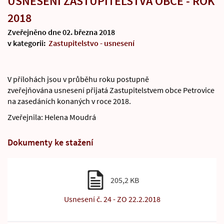
USNESENÍ ZASTUPITELSTVA OBCE - ROK
2018
Zveřejněno dne 02. března 2018
v kategorii:
Zastupitelstvo - usnesení
V přílohách jsou v průběhu roku postupně
zveřejňována usnesení přijatá Zastupitelstvem obce Petrovice
na zasedáních konaných v roce 2018.
Zveřejnila: Helena Moudrá
Dokumenty ke stažení
205,2 KB
Usnesení č. 24 - ZO 22.2.2018