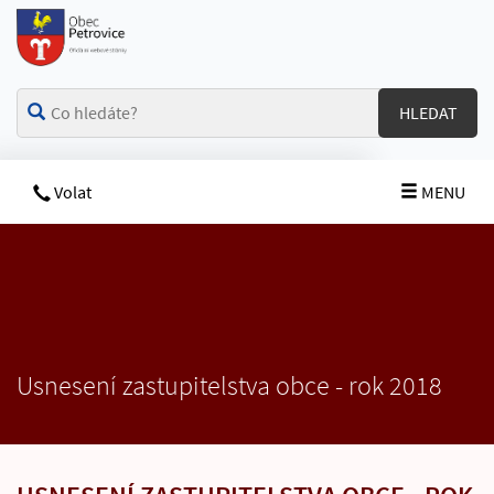
HLEDAT
Volat
MENU
Usnesení zastupitelstva obce - rok 2018