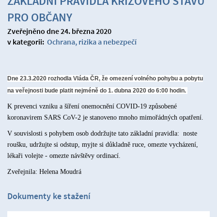
ZÁKLADNÍ PRAVIDLA KRIZOVÉHO STAVU
PRO OBČANY
Zveřejněno dne 24. března 2020
v kategorii:
Ochrana, rizika a nebezpečí
Dne 23.3.2020 rozhodla Vláda ČR, že omezení volného pohybu a pobytu
na veřejnosti bude platit nejméně do 1. dubna 2020 do 6:00 hodin.
K prevenci vzniku a šíření onemocnění COVID-19 způsobené
koronavirem SARS CoV-2 je stanoveno mnoho mimořádných opatření.
V souvislosti s pohybem osob dodržujte tato základní pravidla:
noste
roušku, udržujte si odstup, myjte si důkladně ruce, omezte vycházení,
lékaři volejte - omezte návštěvy ordinací.
Zveřejnila: Helena Moudrá
Dokumenty ke stažení