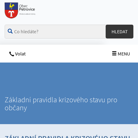
HLEDAT
Volat
MENU
Základní pravidla krizového stavu pro
občany