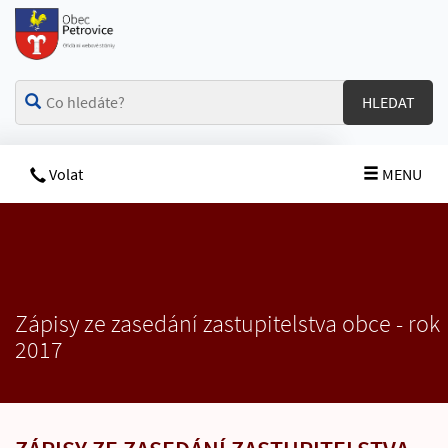
HLEDAT
Volat
MENU
Zápisy ze zasedání zastupitelstva obce - rok
2017