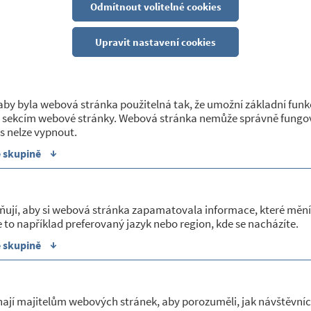
 SPRÁVNĚ TOPIT A UŠETŘIT"
Odmítnout volitelné cookies
 2021
Upravit nastavení cookies
 nebezpečí - postupy, návody
alo brožuru „Jak správně topit a ušetřit“, která by se měla dostat do rukou co n
by byla webová stránka použitelná tak, že umožní základní funk
 sekcím webové stránky. Webová stránka nemůže správně fungov
s nelze vypnout.
cího se termínu 1. září 2022 - zákazu provozování spalovacího stacionárního zdr
↓
e skupině
u do 300 kW včetně, který slouží jako zdroj tepla pro teplovodní soustavu ústř
místa instalace (§17 odst. 1 písm. g) zákona č. 201/2012 Sb., o ochraně ovzduš
ňují, aby si webová stránka zapamatovala informace, které mění
 to například preferovaný jazyk nebo region, kde se nacházíte.
↓
e skupině
Jak správně topit a ušetřit
ají majitelům webových stránek, aby porozuměli, jak návštěvníc