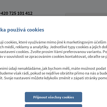
420 725 101 412
petroviceutrebice.cz
vá schránka: 9yrawhd
ka používá cookies
jí cookies, které využíváme mimo jiné k marketingovým účelům a
Úřední deska
Sport a kultura
O 
ích médií, reklamy a analytiky. Jednotlivé typy cookies a jejich 
nastavení cookies. Zvolte prosím Vámi preferovanou variantu. P
v v souvislosti se zpracováním cookies kontaktovat, obraťte se 
obními údaji nenakládáme, jak bychom měli, máte možnost podat 
Budeme však rádi, pokud se nejdříve obrátíte přímo na nás a bu
vně topit a ušetřit"
t. Svoje nastavení můžete kdykoliv změnit v zápatí stránky pom
Přijmout všechny cookies