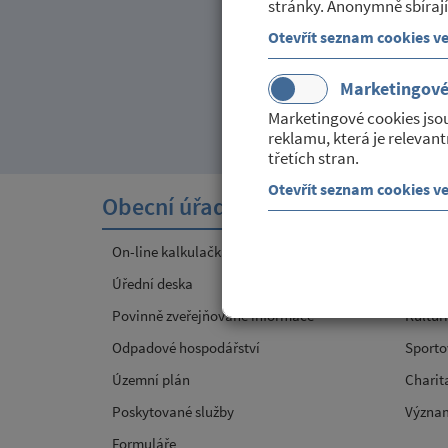
stránky. Anonymně sbírají
Otevřít seznam cookies v
Marketingov
Marketingové cookies jso
reklamu, která je relevant
třetích stran.
Otevřít seznam cookies v
Obecní úřad
Sport
On-line kalkulačka poplatků v obci
Místní
Úřední deska
JSDH
Povinně zveřejňované informace
Kultur
Odpadové hospodářství
Sporto
Územní plán
Charit
Poskytované služby
Význa
Formuláře