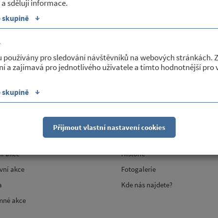
 a sdělují informace.
↓
e skupině
é
u používány pro sledování návštěvníků na webových stránkách. 
ní a zajímavá pro jednotlivého uživatele a tímto hodnotnější pro
↓
e skupině
 a kultura
O obci
 lidová knihovna
Základní informace
Přijmout vlastní nastavení cookies
O
Zastupitelstvo
ní akce
Historie
vní akce
Fotogalerie
a
Kde nás najdete?
mné akce