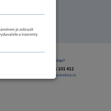
Záměrem je zobrazit
 vydavatele a inzerenty
Máte dotaz?
+420 725 101 412
obec@petroviceutrebice.cz