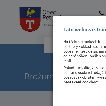
+
obec@
dato
Tato webová strán
Na těchto stránkách fungu
Obecní úřad
partnery z oblasti sociáln
popsané níže v detailním 
ohledně výkonu vašich prá
mail.
Pokud si myslíte, že s os
ochranu osobních údajů. 
Brožura MŽP "Jak sprá
požadavek obratem vyřeši
nastavení cookies“
.