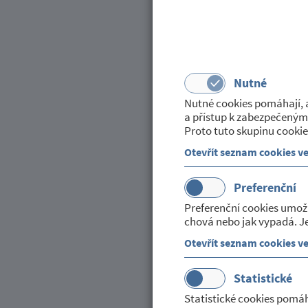
BROŽURA MŽP "JAK
Zveřejněno dne 03. listopadu
v kategorii:
Ochrana, rizika a
Nutné
Ministerstvo životního prostředí vyd
Nutné cookies pomáhají, a
a přístup k zabezpečeným
Brožuru zveřejňujeme v příloze.
Proto tuto skupinu cookie
Brožura vychází v souvislosti blíží
Otevřít seznam cookies v
třídy o jmenovitém tepelném příkon
navržen rovněž pro přímé vytápění 
Preferenční
Zveřejnila: Helena Moudrá
Preferenční cookies umož
chová nebo jak vypadá. Je
Dokumenty ke stažení
Otevřít seznam cookies v
Statistické
5,3 MB
Statistické cookies pomáh