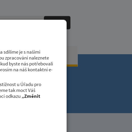
HLEDAT
 sdílíme je s našimi
obci
Kontakty
dobu zpracování naleznete
okud byste nás potřebovali
prosím na náš kontaktní e-
stížnost u Úřadu pro
deme tak moct Váš
ocí odkazu
„Změnit