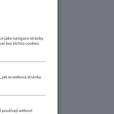
ejširší veřejnosti.
ce jako navigace stránky
at bez těchto cookies.
oje na pevná paliva 1. a 2. emisní
edního vytápění a který není
í).
, jak se webová stránka
i používají webové