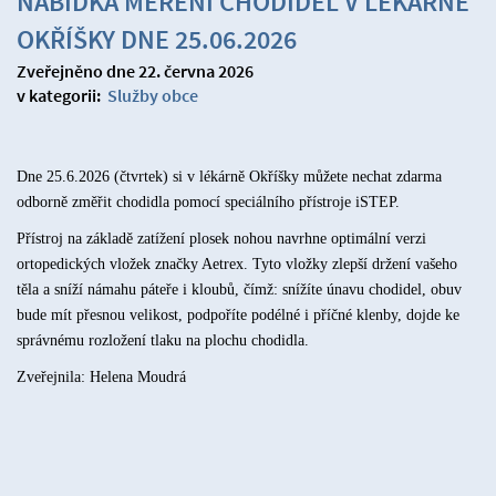
NABÍDKA MĚŘENÍ CHODIDEL V LÉKÁRNĚ
OKŘÍŠKY DNE 25.06.2026
Zveřejněno dne 22. června 2026
v kategorii:
Služby obce
Dne 25.6.2026 (čtvrtek) si v lékárně Okříšky můžete nechat zdarma
odborně změřit chodidla pomocí speciálního přístroje iSTEP.
Přístroj na základě zatížení plosek nohou navrhne optimální verzi
ortopedických vložek značky Aetrex. Tyto vložky zlepší držení vašeho
těla a sníží námahu páteře i kloubů, čímž: snížíte únavu chodidel, obuv
bude mít přesnou velikost, podpoříte podélné i příčné klenby, dojde ke
správnému rozložení tlaku na plochu chodidla.
Zveřejnila: Helena Moudrá