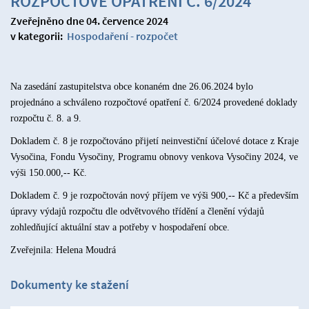
ROZPOČTOVÉ OPATŘENÍ Č. 6/2024
Zveřejněno dne 04. července 2024
v kategorii:
Hospodaření - rozpočet
Na zasedání zastupitelstva obce konaném dne 26.06.2024 bylo
projednáno a schváleno rozpočtové opatření č. 6/2024 provedené doklady
rozpočtu č. 8. a 9.
Dokladem č. 8 je rozpočtováno přijetí neinvestiční účelové dotace z Kraje
Vysočina, Fondu Vysočiny, Programu obnovy venkova Vysočiny 2024, ve
výši 150.000,-- Kč.
Dokladem č. 9 je rozpočtován nový příjem ve výši 900,-- Kč a především
úpravy výdajů rozpočtu dle odvětvového třídění a členění výdajů
zohledňující aktuální stav a potřeby v hospodaření obce.
Zveřejnila: Helena Moudrá
Dokumenty ke stažení