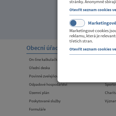
stránky. Anonymně sbírají
Otevřít seznam cookies v
Marketingov
Marketingové cookies jso
reklamu, která je relevant
třetích stran.
Obecní úřad
Sport
Otevřít seznam cookies v
On-line kalkulačka poplatků v obci
Místní
Úřední deska
JSDH
Povinně zveřejňované informace
Kultur
Odpadové hospodářství
Sporto
Územní plán
Charit
Poskytované služby
Význa
Formuláře