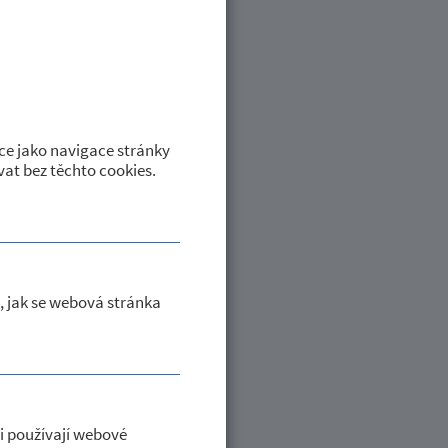
ŘEBÍČ, NA ROK
ce jako navigace stránky
at bez těchto cookies.
ice, okres Třebíč, příspěvkové
, jak se webová stránka
i používají webové