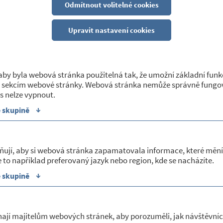
ET MATEŘSKÉ ŠKOLY PETROVICE, OKRES T
Odmítnout volitelné cookies
Upravit nastavení cookies
0
zpočet
by byla webová stránka použitelná tak, že umožní základní funk
 sekcím webové stránky. Webová stránka nemůže správně fungov
zpočet příspěvkové organizace zřízené obcí Petrovice tj. Mateřské školy Petrov
s nelze vypnout.
 Petrovice č.p. 68.
↓
e skupině
rganizace je součástí schváleného rozpočtu obce.
ňují, aby si webová stránka zapamatovala informace, které mění
 to například preferovaný jazyk nebo region, kde se nacházíte.
↓
e skupině
Schválený rozpočet
ají majitelům webových stránek, aby porozuměli, jak návštěvníc