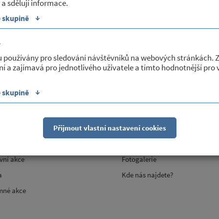
 a sdělují informace.
↓
e skupině
é
u používány pro sledování návštěvníků na webových stránkách. 
ní a zajímavá pro jednotlivého uživatele a tímto hodnotnější pro
 a kultura
O obci
↓
e skupině
 lidová knihovna
Základní informace
O
Zastupitelstvo
Přijmout vlastní nastavení cookies
ní akce
Historie
vní akce
Fotogalerie
a
Kde nás najdete?
mné akce