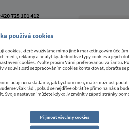
420 725 101 412
petroviceutrebice.cz
vá schránka: 9yrawhd
ka používá cookies
jí cookies, které využíváme mimo jiné k marketingovým účelům a
Úřední deska
Sport a kultura
O 
ích médií, reklamy a analytiky. Jednotlivé typy cookies a jejich 
nastavení cookies. Zvolte prosím Vámi preferovanou variantu. P
v v souvislosti se zpracováním cookies kontaktovat, obraťte se 
obními údaji nenakládáme, jak bychom měli, máte možnost podat 
Budeme však rádi, pokud se nejdříve obrátíte přímo na nás a bu
teřské školy Petrovice, ok..
t. Svoje nastavení můžete kdykoliv změnit v zápatí stránky pom
Přijmout všechny cookies