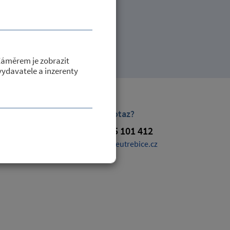
Záměrem je zobrazit
 vydavatele a inzerenty
Máte dotaz?
+420 725 101 412
obec@petroviceutrebice.cz