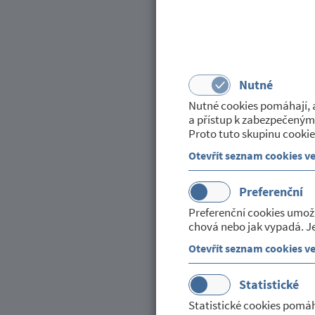
SCHVÁLENÝ ROZPOČ
2020
Zveřejněno dne 09. ledna 202
v kategorii:
Hospodaření - ro
Nutné
Nutné cookies pomáhají, a
a přístup k zabezpečeným
V příloze je zveřejněn schválený ro
Proto tuto skupinu cookie
organizace, IČ: 70982996, se sídlem
Otevřít seznam cookies v
Neinvestiční příspěvek na provoz o
Zveřejnila: Helena Moudrá
Preferenční
Preferenční cookies umož
Dokumenty ke stažení
chová nebo jak vypadá. Je
Otevřít seznam cookies v
553,8 KB
Statistické
Statistické cookies pomáh