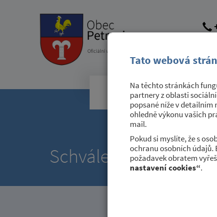
+
obec@
dato
Tato webová strán
Na těchto stránkách fungu
Obecní úřad
partnery z oblasti sociáln
popsané níže v detailním 
ohledně výkonu vašich prá
mail.
Pokud si myslíte, že s os
ochranu osobních údajů. 
Schválený rozpočet Ma
požadavek obratem vyřeši
nastavení cookies“
.