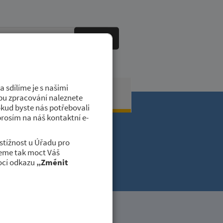
HLEDAT
 sdílíme je s našimi
obci
Kontakty
dobu zpracování naleznete
okud byste nás potřebovali
prosím na náš kontaktní e-
stížnost u Úřadu pro
deme tak moct Váš
.
ocí odkazu
„Změnit