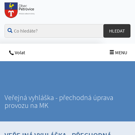
HLEDAT
Volat
MENU
Veřejná vyhláška - přechodná úprava
provozu na MK