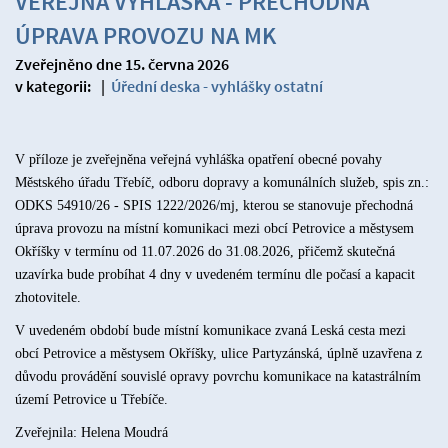
VEŘEJNÁ VYHLÁŠKA - PŘECHODNÁ
ÚPRAVA PROVOZU NA MK
Zveřejněno dne 15. června 2026
v kategorii:
|
Úřední deska - vyhlášky ostatní
V příloze je zveřejněna veřejná vyhláška opatření obecné povahy
Městského úřadu Třebíč, odboru dopravy a komunálních služeb, spis zn.:
ODKS 54910/26 - SPIS 1222/2026/mj, kterou se stanovuje přechodná
úprava provozu na místní komunikaci mezi obcí Petrovice a městysem
Okříšky v termínu od 11.07.2026 do 31.08.2026, přičemž skutečná
uzavírka bude probíhat 4 dny v uvedeném termínu dle počasí a kapacit
zhotovitele.
V uvedeném období bude místní komunikace zvaná Leská cesta mezi
obcí Petrovice a městysem Okříšky, ulice Partyzánská, úplně uzavřena z
důvodu provádění souvislé opravy povrchu komunikace na katastrálním
území Petrovice u Třebíče.
Zveřejnila: Helena Moudrá