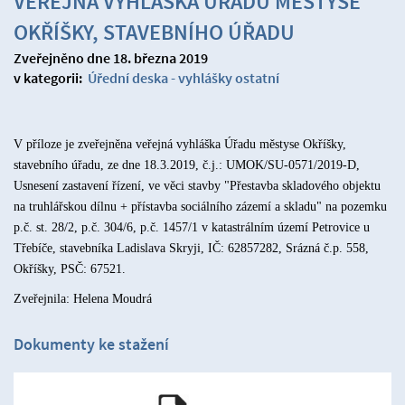
VEŘEJNÁ VYHLÁŠKA ÚŘADU MĚSTYSE
OKŘÍŠKY, STAVEBNÍHO ÚŘADU
Zveřejněno dne 18. března 2019
v kategorii:
Úřední deska - vyhlášky ostatní
V příloze je zveřejněna veřejná vyhláška Úřadu městyse Okříšky,
stavebního úřadu, ze dne 18.3.2019, č.j.: UMOK/SU-0571/2019-D,
Usnesení zastavení řízení, ve věci stavby "Přestavba skladového objektu
na truhlářskou dílnu + přístavba sociálního zázemí a skladu" na pozemku
p.č. st. 28/2, p.č. 304/6, p.č. 1457/1 v katastrálním území Petrovice u
Třebíče, stavebníka Ladislava Skryji, IČ: 62857282, Srázná č.p. 558,
Okříšky, PSČ: 67521.
Zveřejnila: Helena Moudrá
Dokumenty ke stažení