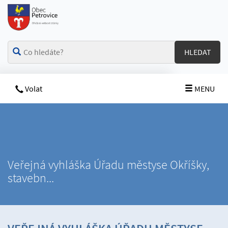
HLEDAT
Volat
MENU
Veřejná vyhláška Úřadu městyse Okříšky,
stavebn...