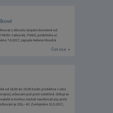
lkové
dinovat z důvodu čerpání dovolené od
 MUDr. Cafourek, Třebíč, poliklinika ul.
ejněno 7.6.2017, zapsala Helena Moudrá
Číst více
době od 18.00 do 19.00 hodin proběhne v obci
rojnicí, očkování psů proti vzteklině. Očkují se
Chovatelé si mohou nechat naočkovat psy proti
kování je 250,-- Kč. Zveřejněno 31.5.2017,