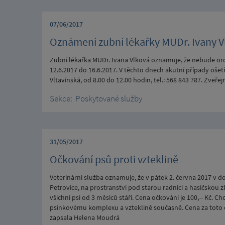
07/06/2017
Oznámení zubní lékařky MUDr. Ivany V
Zubní lékařka MUDr. Ivana Vlková oznamuje, že nebude or
12.6.2017 do 16.6.2017. V těchto dnech akutní případy ošetří
Vltavínská, od 8.00 do 12.00 hodin, tel.: 568 843 787. Zveř
Sekce:
Poskytované služby
31/05/2017
Očkování psů proti vzteklině
Veterinární služba oznamuje, že v pátek 2. června 2017 v 
Petrovice, na prostranství pod starou radnicí a hasičskou zb
všichni psi od 3 měsíců stáří. Cena očkování je 100,-- Kč. 
psinkovému komplexu a vzteklině současně. Cena za toto oč
zapsala Helena Moudrá