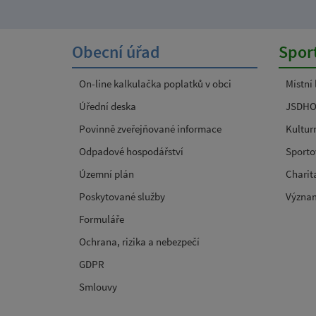
Obecní úřad
Sport
On-line kalkulačka poplatků v obci
Místní
Úřední deska
JSDH
Povinně zveřejňované informace
Kultur
Odpadové hospodářství
Sporto
Územní plán
Charit
Poskytované služby
Význa
Formuláře
Ochrana, rizika a nebezpečí
GDPR
Smlouvy