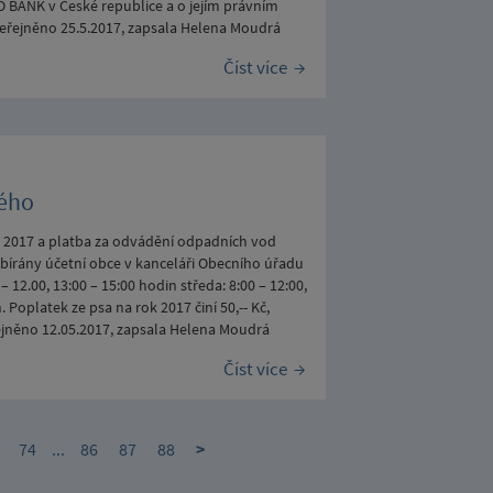
O BANK v České republice a o jejím právním
veřejněno 25.5.2017, zapsala Helena Moudrá
Číst více
ného
k 2017 a platba za odvádění odpadních vod
ybírány účetní obce v kanceláři Obecního úřadu
– 12.00, 13:00 – 15:00 hodin středa: 8:00 – 12:00,
. Poplatek ze psa na rok 2017 činí 50,-- Kč,
řejněno 12.05.2017, zapsala Helena Moudrá
Číst více
74
...
86
87
88
>