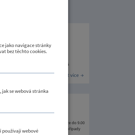
lkové
ce jako navigace stránky
at bez těchto cookies.
dinovat z důvodu čerpání dovolené od
MUDr. Cafourek, Třebíč, poliklinika ul.
ejněno 27.6.2017, zapsala Helena Moudrá
Číst více
, jak se webová stránka
omáše Filkuky
16.6.2017 bude ordinace otevřena pouze do 9.00
nech 3.7.2017 - 14.7.2017. Pro akutní případy
i používají webové
ěno 14.6.2017, zapsala Helena Moudrá