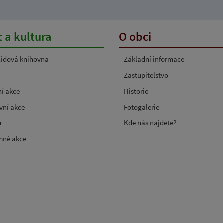
 a kultura
O obci
 lidová knihovna
Základní informace
O
Zastupitelstvo
ní akce
Historie
vní akce
Fotogalerie
a
Kde nás najdete?
mné akce