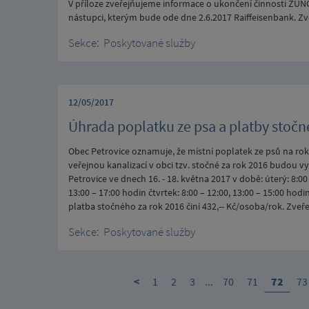
V příloze zveřejňujeme informace o ukončení činnosti ZUN
nástupci, kterým bude ode dne 2.6.2017 Raiffeisenbank. Z
Sekce:
Poskytované služby
12/05/2017
Úhrada poplatku ze psa a platby stoč
Obec Petrovice oznamuje, že místní poplatek ze psů na ro
veřejnou kanalizací v obci tzv. stočné za rok 2016 budou v
Petrovice ve dnech 16. - 18. května 2017 v době: úterý: 8:00 
13:00 – 17:00 hodin čtvrtek: 8:00 – 12:00, 13:00 – 15:00 hodin
platba stočného za rok 2016 činí 432,-- Kč/osoba/rok. Zve
Sekce:
Poskytované služby
<
1
2
3
...
70
71
72
73