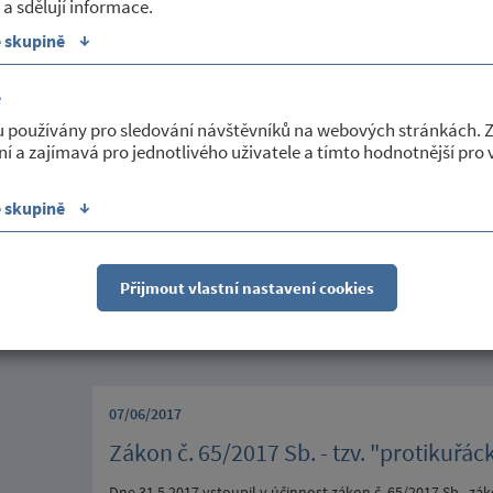
 a sdělují informace.
Sekce:
Poskytované služby
↓
e skupině
é
u používány pro sledování návštěvníků na webových stránkách. 
07/06/2017
ní a zajímavá pro jednotlivého uživatele a tímto hodnotnější pro
Oznámení dětské lékařky MUDr. Marie
↓
e skupině
Dětská lékařka MUDr. Marie Skálová oznamuje, že nebude or
Zdravotní sestra bude v ordinaci přítomna ve dnech 14. - 1
Pavlíková, Třebíč, Okružní, a MUDr. Matějková, Třebíč, Děln
Moudrá
Přijmout vlastní nastavení cookies
Sekce:
Poskytované služby
07/06/2017
Zákon č. 65/2017 Sb. - tzv. "protikuřác
Dne 31.5.2017 vstoupil v účinnost zákon č. 65/2017 Sb., zá