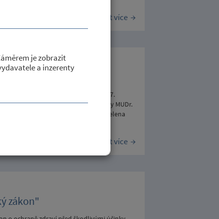
Číst více
Záměrem je zobrazit
 vydavatele a inzerenty
 Skálové
dinovat ve dnech 14. - 24. června 2017.
6. června 2017. Zastupují dětské lékařky MUDr.
ického. Zveřejněno: 7.6.2017, zapsala Helena
Číst více
ký zákon"
kon o ochraně zdraví před škodlivými účinky