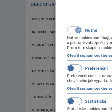
OBECNÍ ÚŘAD
ON-LINE KALKULAČKA POPLATKŮ V OBCI
Nutné
ÚŘEDNÍ DESKA
Nutné cookies pomáhají, a
a přístup k zabezpečeným
POVINNĚ ZVEŘEJŇOVANÉ INFORMACE
Proto tuto skupinu cookie
Otevřít seznam cookies v
ODPADOVÉ HOSPODÁŘSTVÍ
Preferenční
ÚZEMNÍ PLÁN
Preferenční cookies umož
chová nebo jak vypadá. Je
POSKYTOVANÉ SLUŽBY
Otevřít seznam cookies v
FORMULÁŘE
Statistické
Statistické cookies pomáh
OCHRANA, RIZIKA A NEBEZPEČÍ