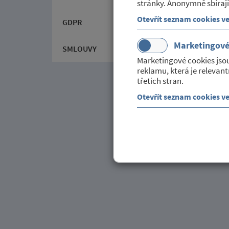
stránky. Anonymně sbírají
Otevřít seznam cookies v
GDPR
Marketingov
SMLOUVY
Marketingové cookies jso
reklamu, která je relevant
třetích stran.
Otevřít seznam cookies v