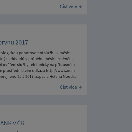
Číst více
ervnu 2017
matologickou pohotovostní službu v měsíci
nutných důvodů v průběhu měsíce změněn,
 ověření služby telefonicky na příslušném
káte prostřednictvím odkazu http://www.nem-
veřejněno 25.5.2017, zapsala Helena Moudrá
Číst více
BANK v ČR