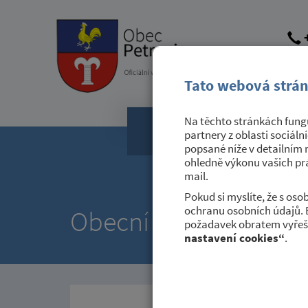
+
obec@
dato
Tato webová strán
Na těchto stránkách fungu
Obecní úřad
partnery z oblasti sociáln
popsané níže v detailním 
ohledně výkonu vašich prá
mail.
Pokud si myslíte, že s os
ochranu osobních údajů. 
Obecní úřad
požadavek obratem vyřeši
nastavení cookies“
.