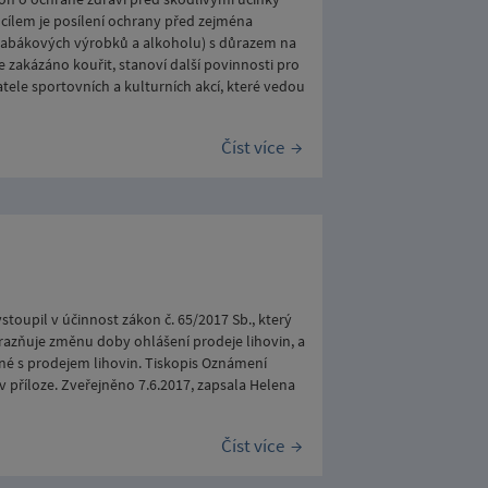
 cílem je posílení ochrany před zejména
tabákových výrobků a alkoholu) s důrazem na
e zakázáno kouřit, stanoví další povinnosti pro
tele sportovních a kulturních akcí, které vedou
Číst více
stoupil v účinnost zákon č. 65/2017 Sb., který
azňuje změnu doby ohlášení prodeje lihovin, a
né s prodejem lihovin. Tiskopis Oznámení
v příloze. Zveřejněno 7.6.2017, zapsala Helena
Číst více