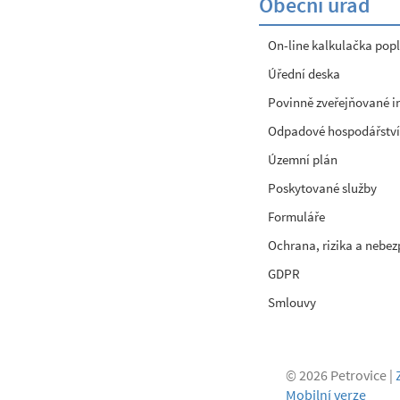
Obecní úřad
On-line kalkulačka popl
Úřední deska
Povinně zveřejňované 
Odpadové hospodářství
Územní plán
Poskytované služby
Formuláře
Ochrana, rizika a nebez
GDPR
Smlouvy
© 2026 Petrovice |
Mobilní verze