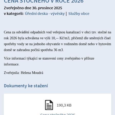
CENA STOČNÉHO V ROCE 2026
Zveřejněno dne 30. prosince 2025
v kategorii:
Úřední deska - vývěsky
|
Služby obce
Cena za odvádění odpadních vod veřejnou kanalizací v obci tzv. stočné na
rok 2026 byla schválena ve výši 10,-- Kč/m3, přičemž dle směrných čísel
spotřeby vody se na jednoho obyvatele v rodinném domě nebo v bytovém
domě se zahradou počítá spotřeba 36 m3.
Více informací týkající se stanovení ceny zveřejněno v příloze
informace.
Zveřejnila: Helena Moudrá
Dokumenty ke stažení
190,3 KB
Cena stočného 2026