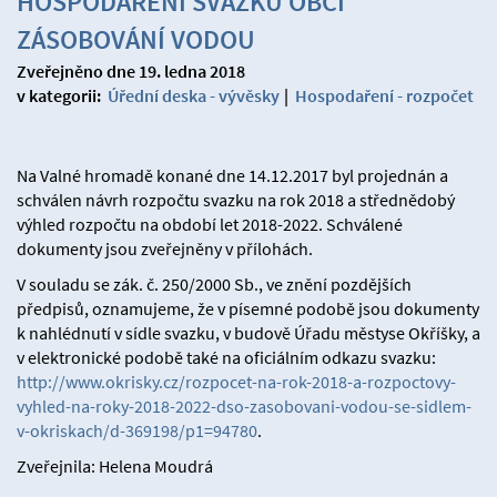
HOSPODAŘENÍ SVAZKU OBCÍ
ZÁSOBOVÁNÍ VODOU
Zveřejněno dne 19. ledna 2018
v kategorii:
Úřední deska - vývěsky
|
Hospodaření - rozpočet
Na Valné hromadě konané dne 14.12.2017 byl projednán a
schválen návrh rozpočtu svazku na rok 2018 a střednědobý
výhled rozpočtu na období let 2018-2022. Schválené
dokumenty jsou zveřejněny v přílohách.
V souladu se zák. č. 250/2000 Sb., ve znění pozdějších
předpisů, oznamujeme, že v písemné podobě jsou dokumenty
k nahlédnutí v sídle svazku, v budově Úřadu městyse Okříšky, a
v elektronické podobě také na oficiálním odkazu svazku:
http://www.okrisky.cz/rozpocet-na-rok-2018-a-rozpoctovy-
vyhled-na-roky-2018-2022-dso-zasobovani-vodou-se-sidlem-
v-okriskach/d-369198/p1=94780
.
Zveřejnila: Helena Moudrá