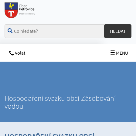
HLEDAT
Volat
MENU
Hospodaření svazku obcí Zásobování
vodou