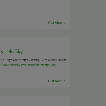
Číst více
tys Okříšky
020, vyhlásil Městys Okříšky. Více o charitativní
s://www.okrisky.cz/vismo/dokumenty2.asp?
Číst více