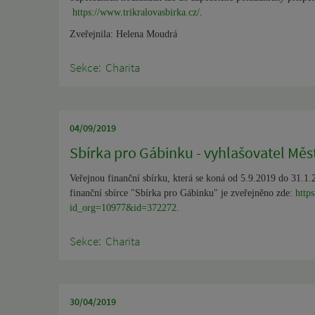
https://www.trikralovasbirka.cz/
.
Zveřejnila: Helena Moudrá
Sekce:
Charita
04/09/2019
Sbírka pro Gábinku - vyhlašovatel Měs
Veřejnou finanční sbírku, která se koná od 5.9.2019 do 31.1.2
finanční sbírce "Sbírka pro Gábinku" je zveřejněno zde:
http
id_org=10977&id=372272
.
Sekce:
Charita
30/04/2019