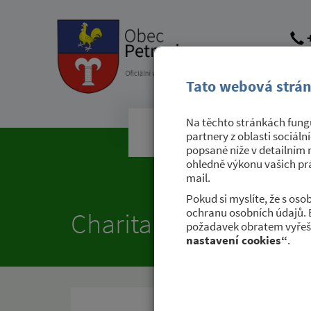
+
obec@
dato
Tato webová strán
Na těchto stránkách fungu
Obecní úřad
partnery z oblasti sociáln
popsané níže v detailním 
ohledně výkonu vašich prá
mail.
Pokud si myslíte, že s os
ochranu osobních údajů. 
Charita
požadavek obratem vyřeši
nastavení cookies“
.