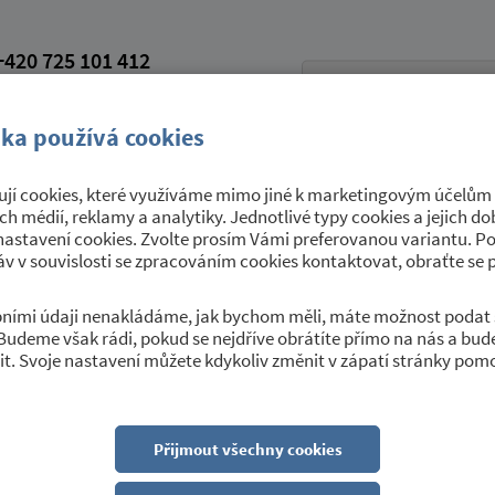
420 725 101 412
petroviceutrebice.cz
vá schránka: 9yrawhd
ka používá cookies
jí cookies, které využíváme mimo jiné k marketingovým účelům a
Úřední deska
Sport a kultura
O 
ích médií, reklamy a analytiky. Jednotlivé typy cookies a jejich 
nastavení cookies. Zvolte prosím Vámi preferovanou variantu. P
v v souvislosti se zpracováním cookies kontaktovat, obraťte se 
obními údaji nenakládáme, jak bychom měli, máte možnost podat 
Budeme však rádi, pokud se nejdříve obrátíte přímo na nás a bu
t. Svoje nastavení můžete kdykoliv změnit v zápatí stránky pom
Přijmout všechny cookies