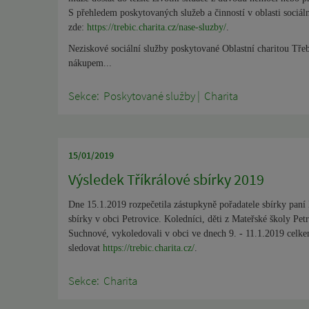
S přehledem poskytovaných služeb a činností v oblasti sociáln
zde:
https://trebic.charita.cz/nase-sluzby/
.
Neziskové sociální služby poskytované Oblastní charitou Tře
nákupem...
Sekce:
Poskytované služby
|
Charita
15/01/2019
Výsledek Tříkrálové sbírky 2019
Dne 15.1.2019 rozpečetila zástupkyně pořadatele sbírky pan
sbírky v obci Petrovice. Koledníci, děti z Mateřské školy Pe
Suchnové, vykoledovali v obci ve dnech 9. - 11.1.2019 celke
sledovat
https://trebic.charita.cz/
.
Sekce:
Charita