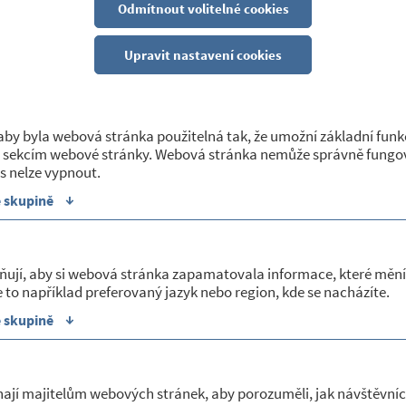
Odmítnout volitelné cookies
CHARITA
Upravit nastavení cookies
17/03/2020
Nabídka služeb Oblastní charity Třebíč
by byla webová stránka použitelná tak, že umožní základní funk
 sekcím webové stránky. Webová stránka nemůže správně fungov
Oblastní charita Třebíč zřizuje mimořádnou bezplatnou služb
s nelze vypnout.
a nabízí dovoz nákupů seniorům.
↓
e skupině
Služba bude poskytována od 17.3.2020 až do odvolání. Požada
a to každý pracovní den od 8:00 do 11:00 hodin. Nákupy bud
dle domluvy.
Služba je určena především občanům, kteří nemají pomoc od 
ňují, aby si webová stránka zapamatovala informace, které mění
 to například preferovaný jazyk nebo region, kde se nacházíte.
příloze.
↓
Zveřejnila: Helena Moudrá
e skupině
Sekce:
Charita
|
Služby ostatní
ají majitelům webových stránek, aby porozuměli, jak návštěvníc