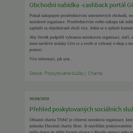
Obchodní nabídka -cashback portál Gi
Pokud nakupujete prostřednictvím internetových obchodů, m
neziskové organizace. Prostřednictvím svého nákupu tak můžet
zaplatili za objednávané zboží více. J
edná se o způsob komuni
Aby člověk podpořil vybranou neziskovou organizaci, stačí,
musí
navštívit stránky Givt.cz a zvolit si vybraný e-shop a 
pomoci.
Více informací, jak syst...
Sekce:
Poskytované služby
|
Charita
30/04/2019
Přehled poskytovaných sociálních služ
Oblastní charita Třebíč je církevní nezisková organizace, kter
jednotka Diecézní charity Brno. Je největším poskytovatelem 
může dostat do těžké životní situace z důvodu nemoci nebo 