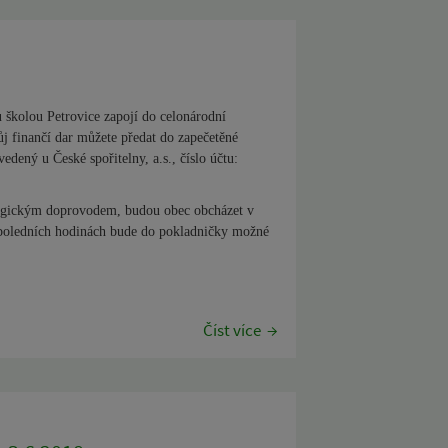
u školou Petrovice zapojí do celonárodní
ůj finančí dar můžete předat do zapečetěné
dený u České spořitelny, a.s., číslo účtu:
agogickým doprovodem, budou obec obcházet v
dpoledních hodinách bude do pokladničky možné
Číst více