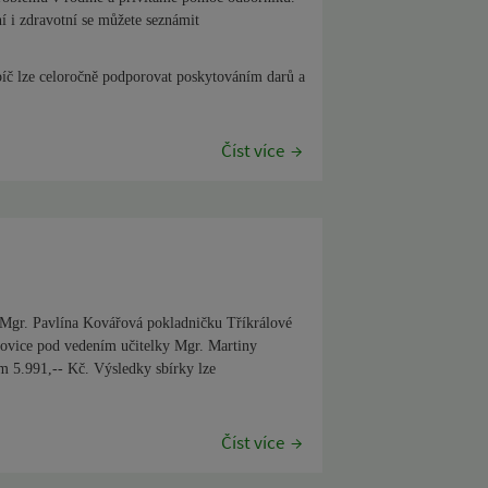
í i zdravotní se můžete seznámit
bíč lze celoročně podporovat poskytováním darů a
Číst více
í Mgr. Pavlína Kovářová pokladničku Tříkrálové
trovice pod vedením učitelky Mgr. Martiny
m 5.991,-- Kč. Výsledky sbírky lze
Číst více