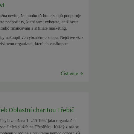
vt
ožná nevíte, že mnoho těchto e-shopů podporuje
e podpořit ty, které sami vyberete, aniž byste
tního financování a
affiliate marketing
.
 aby nakoupil ve vybraném e-shopu. Nejdříve však
neziskovou organizaci, které chce nákupem
Číst více
eb Oblastní charitou Třebíč
á byla založena 1. září 1992 jako organizační
sociálních služeb na Třebíčsku. Každý z nás se
problému v rodině a přivítáme pomoc odborníků.