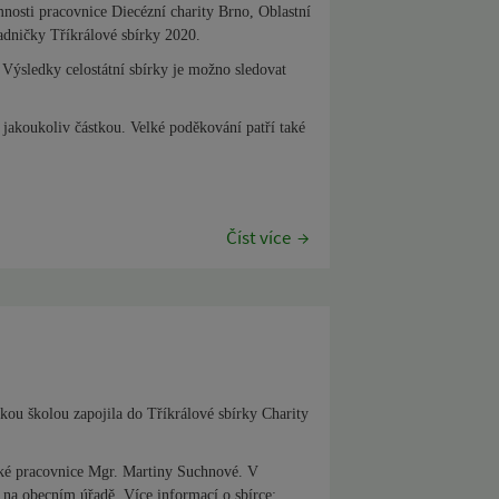
nosti pracovnice Diecézní charity Brno, Oblastní
ladničky Tříkrálové sbírky 2020.
 Výsledky celostátní sbírky je možno sledovat
i jakoukoliv částkou. Velké poděkování patří také
Číst více
skou školou zapojila do Tříkrálové sbírky Charity
cké pracovnice Mgr. Martiny Suchnové. V
t na obecním úřadě.
Více informací o sbírce: