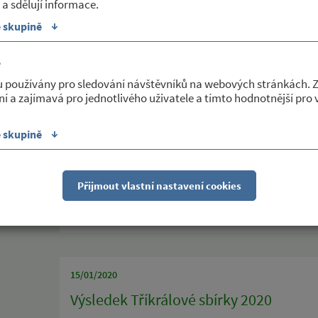
 a sdělují informace.
↓
28/01/2020
e skupině
Poděkování a přehled činností Oblastní
é
Zastupitelstvo obce Petrovice na svém zasedání konaném dne 
u používány pro sledování návštěvníků na webových stránkách. 
finanční neinvestiční dotace ve výši 20.000,-- Kč Oblastní c
ní a zajímavá pro jednotlivého uživatele a tímto hodnotnější pro
péče v regionu. Této služby v roce 2018 a 2019 využily i rodi
poskytované péče bylo rozhodujícím faktorem pro schválení 
↓
e skupině
Poděkování oblastní charity Třebíč doručené dne 26.1.2020 j
občanům obce.
Současně zveřejňujeme odkaz na internetové stránky Oblastní 
Přijmout vlastní nastavení cookies
Sekce:
Charita
15/01/2020
Výsledek Tříkrálové sbírky 2020