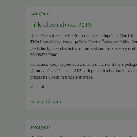
04/01/2019
Tříkrálová sbírka 2019
Obec Petrovice se i v letošním roce ve spolupráci s Mateřsko
Tříkrálové sbírky, kterou pořádá Charita České republiky. Sv
pokladničky nebo bezhotovostním zasláním na sbírkový účet ve
66008822/0800.
Koledníci, kterými jsou děti z místní mateřské školy s ped
týdnu od 7. do 11. ledna 2019 v dopoledních hodinách. V o
přispět na Obecním úřadě Petrovice.
Více infor...
Sekce:
Charita
30/05/2018