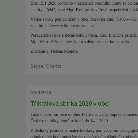
Dne 15.1.2020 proběhlo v kanceláři obecního úřadu za přítom
charity Třebíč, paní Mgr. Pavlíny Kovářové rozpečetění pok
Výnos sbírky pokladničky v obci Petrovice činil 7.489,-- Kč.
zde:
https://www.trikralovasbirka.cz/
.
Pořadatelé sbírky srdečně děkuji všem, kteří finančně přispěl
Mgr. Martině Suchnové, která s dětmi v obci koledovala.
Zveřejnila: Helena Moudrá
Sekce:
Charita
07/01/2020
Tříkrálová sbírka 2020 v obci
Také v letošním roce se obec Petrovice ve spolupráci s mateř
České republiky, která se koná do 14.1.2020.
Koledníky jsou děti s mateřské školy pod vedením pedagogi
odpoledních hodninách lze do zapečetěné pokladničky přispě