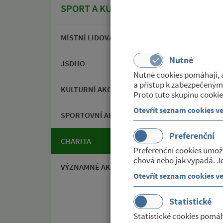
SPORT A KULTURA
MÍSTNÍ LIDOVÁ KNIHOVNA
Nutné
JSDHO
Nutné cookies pomáhají, a
a přístup k zabezpečeným
KULTURNÍ AKCE
Proto tuto skupinu cookie
Otevřít seznam cookies v
SPORTOVNÍ AKCE
Preferenční
CHARITA
Preferenční cookies umož
chová nebo jak vypadá. Je
VÝZNAMNÉ AKCE
Otevřít seznam cookies v
Statistické
Statistické cookies pomáh