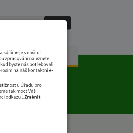
HLEDAT
 sdílíme je s našimi
obci
Kontakty
dobu zpracování naleznete
okud byste nás potřebovali
prosím na náš kontaktní e-
stížnost u Úřadu pro
deme tak moct Váš
ocí odkazu
„Změnit