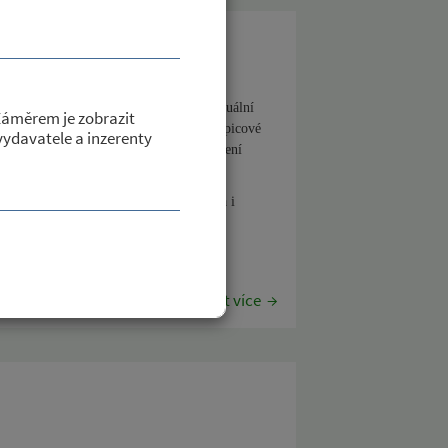
 charity Třebíč
20.12.2019 schválilo poskytnutí individuální
Záměrem je zobrazit
haritě Třebíč, na poskytování domácí hospicové
 vydavatele a inzerenty
ny v naší obci a jejich pozitivní hodnocení
uvedené dotace.
e adresováno všem členům zastupitelstva i
charity Třebíč, kde ...
Číst více