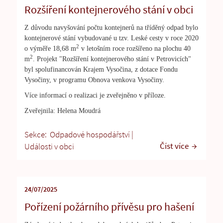
Rozšíření kontejnerového stání v obci
Z důvodu navyšování počtu kontejnerů na tříděný odpad bylo
kontejnerové stání vybudované u tzv. Leské cesty v roce 2020
2
o výměře 18,68 m
v letošním roce rozšířeno na plochu 40
2
m
. Projekt "Rozšíření kontejnerového stání v Petrovicích"
byl spolufinancován Krajem Vysočina, z dotace Fondu
Vysočiny, v programu Obnova venkova Vysočiny.
Více informací o realizaci je zveřejněno v příloze.
Zveřejnila: Helena Moudrá
Sekce:
Odpadové hospodářství
|
Číst více
Události v obci
24/07/2025
Pořízení požárního přívěsu pro hašení