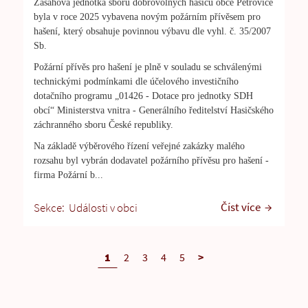
Zásahová jednotka sboru dobrovolných hasičů obce Petrovice
byla v roce 2025 vybavena novým požárním přívěsem pro
hašení, který obsahuje povinnou výbavu
dle vyhl. č. 35/2007
Sb.
Požární přívěs pro hašení je plně v souladu se schválenými
technickými podmínkami dle účelového investičního
dotačního programu „01426 - Dotace pro jednotky SDH
obcí“ Ministerstva vnitra - Generálního ředitelství Hasičského
záchranného sboru České republiky.
Na základě výběrového řízení veřejné zakázky malého
rozsahu byl vybrán dodavatel požárního přívěsu pro hašení -
firma Požární b...
Číst více
Sekce:
Události v obci
1
2
3
4
5
>