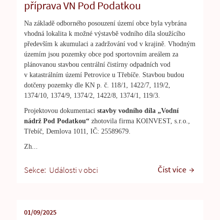
příprava VN Pod Podatkou
Na základě odborného posouzení území obce byla vybrána
vhodná lokalita k možné výstavbě vodního díla sloužícího
především k akumulaci a zadržování vod v krajině. Vhodným
územím jsou pozemky obce pod sportovním areálem za
plánovanou stavbou centrální čistírny odpadních vod
v katastrálním území Petrovice u Třebíče. Stavbou budou
dotčeny pozemky dle KN p. č. 118/1, 1422/7, 119/2,
1374/10, 1374/9, 1374/2, 1422/8, 1374/1, 119/3.
Projektovou dokumentaci
stavby vodního díla „Vodní
nádrž Pod Podatkou“
zhotovila firma KOINVEST, s.r.o.,
Třebíč, Demlova 1011, IČ: 25589679.
Zh...
Číst více
Sekce:
Události v obci
01/09/2025