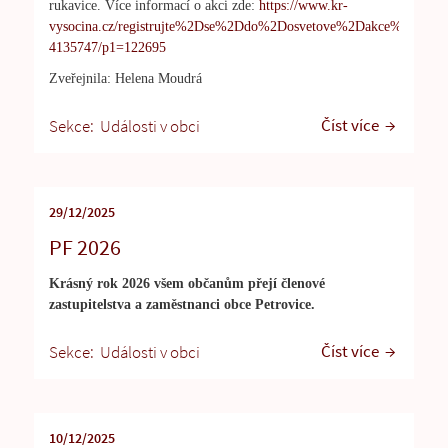
rukavice. Více informací o akci zde:
https://www.kr-
vysocina.cz/registrujte%2Dse%2Ddo%2Dosvetove%2Dakce%2Dcist
4135747/p1=122695
Zveřejnila: Helena Moudrá
Číst více
Sekce:
Události v obci
29/12/2025
PF 2026
Krásný rok 2026 všem občanům přejí členové
zastupitelstva a zaměstnanci obce Petrovice.
Číst více
Sekce:
Události v obci
10/12/2025