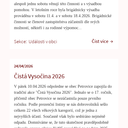
alespoň jednu sobotu věnují této činnosti a s výsadbou
pomohou. V letošním roce byla brigádnicky výsadba
prováděna v sobotu 11.4. a v sobotu 18.4.2026. Brigádnické
činnosti se členové zastupitelstva zúčastnili dle svých
možností, někteří i za rodinné výpomoc...
Číst více
Sekce:
Události v obci
24/04/2026
Čistá Vysočina 2026
V pátek 10.04.2026 odpoledne se obec Petrovice zapojila do
tradiční akce "Čistá Vysočina 2026". Jednalo se o 17. ročník,
přičemž obec Petrovice se nezúčastnila pouze prvního
ročníku. Podle prezenční listiny se nás dobrovolníků sešlo
celkem 22 všech věkových karegorií, což je jedna z
nejvyšších účastí. Současně však bylo sesbíráno nejméně
odpadu. Domníváme se, že tuto skutečnost pravděpodobně