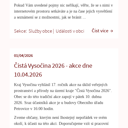
Pokud Vám uvedené pojmy nic neříkají, věřte, že se s nimi v
internetovém prostoru setkáváte a je na čase jejich vysvětlení
a seznámení se z možnostmi, jak se bránit ...
Číst více
Sekce:
Služby obce
|
Události v obci
01/04/2026
Čistá Vysočina 2026 - akce dne
10.04.2026
Kraj Vysočina vyhlásil 17. ročník akce na úklid veřejných
prostranství a přírody na území kraje "Čistá Vysočina 2026".
Obec se do této tradiční akce zapojí v pátek 10. dubna
2026.
Sraz účastníků akce je u budovy Obecního úřadu
Petrovice v 16:00 hodin.
Zveme občany, kterým není lhostejný nepořádek ve svém
okolí, k účasti na této akci. Doporučujeme vzít si pracovní