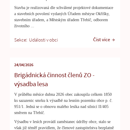
Stavba je realizovaná dle schválené projektové dokumentace
a stavebních povolení vydaných Úřadem městyse Okříšky,
stavebním úřadem, a Městským úřadem Třebíč, odborem
životního ...
Číst více
Sekce:
Události v obci
24/04/2026
Brigádnická činnost členů ZO -
výsadba lesa
V průběhu měsíce dubna 2026 obec zakoupila celkem 1850
ks sazazenic smrku k výsadbě na lesním pozemku obce p. č.
951/1. Jedná se o obnovu malého lesíka nad silnicí II/405
směrem na Třebíč.
Výsadbu v lesích provádí zaměstanec údržby obce, stalo se
však již téměř pravidlem, že členové zastupitelstva bezplatně