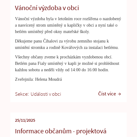
Vánoční výzdoba v obci
Vánoční výzdoba byla v letošním roce rozšířena o nazdobený
a nasvícený strom umístěný u kapličky v obci a nyní také o
betlém umístěný před okny mateřské školy.
Děkujeme panu Číhalovi za výrobu zemního stojanu k
umístění stromku a rodině Kovářových za instalaci betlému.
Všechny občany zveme k procházkám vyzdobenou obcí.
Betlém pana Fialy umístěný v kapli je možné si prohlédnout
každou sobotu a neděli vždy od 14:00 do 16:00 hodin.
Zveřejnila: Helena Moudrá
Číst více
Sekce:
Události v obci
25/11/2025
Informace občanům - projektová