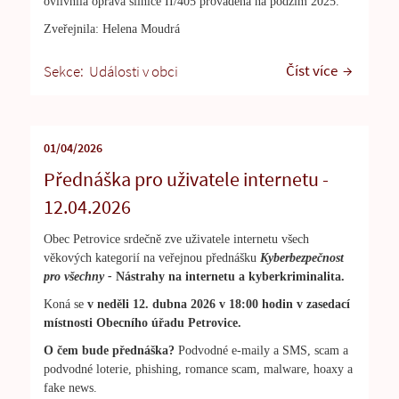
ovlivnila oprava silnice II/405 prováděná na podzim 2025.
Zveřejnila: Helena Moudrá
Číst více
Sekce:
Události v obci
01/04/2026
Přednáška pro uživatele internetu -
12.04.2026
Obec Petrovice srdečně zve uživatele internetu všech
věkových kategorií na veřejnou přednášku
Kyberbezpečnost
pro všechny -
Nástrahy na internetu a kyberkriminalita.
Koná se
v
neděli 12. dubna 2026 v 18:00
hodin v zasedací
místnosti
Obecního úřadu Petrovice.
O čem bude přednáška?
Podvodné e-maily a SMS, scam a
podvodné loterie, phishing, romance scam, malware, hoaxy a
fake news.