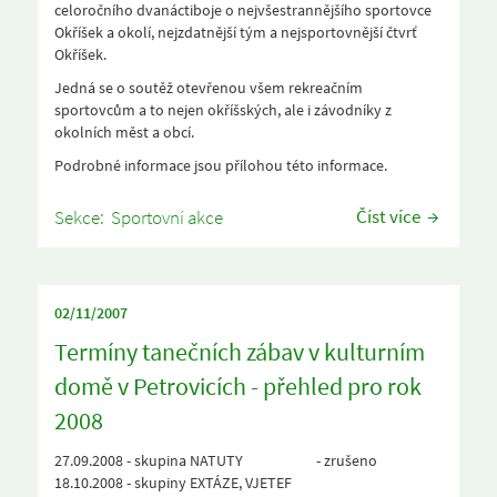
celoročního dvanáctiboje o nejvšestrannějšího sportovce
Okříšek a okolí, nejzdatnější tým a nejsportovnější čtvrť
Okříšek.
Jedná se o soutěž otevřenou všem rekreačním
sportovcům a to nejen okříšských, ale i závodníky z
okolních měst a obcí.
Podrobné informace jsou přílohou této informace.
Číst více
Sekce:
Sportovní akce
02/11/2007
Termíny tanečních zábav v kulturním
domě v Petrovicích - přehled pro rok
2008
27.09.2008 - skupina NATUTY - zrušeno
18.10.2008 - skupiny EXTÁZE, VJETEF