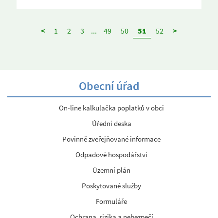
<
1
2
3
...
49
50
51
52
>
Obecní úřad
On-line kalkulačka poplatků v obci
Úřední deska
Povinně zveřejňované informace
Odpadové hospodářství
Územní plán
Poskytované služby
Formuláře
Ochrana, rizika a nebezpečí