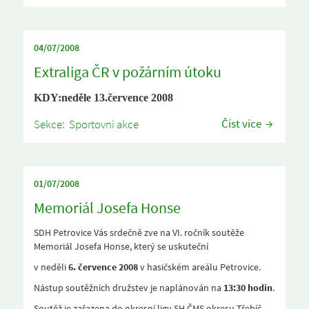
04/07/2008
Extraliga ČR v požárním útoku
KDY:
neděle 13.července 2008
Číst více
Sekce:
Sportovní akce
01/07/2008
Memoriál Josefa Honse
SDH Petrovice Vás srdečně zve na VI. ročník soutěže
Memoriál Josefa Honse, který se uskuteční
v neděli
6. července 2008
v hasičském areálu Petrovice.
Nástup soutěžních družstev je naplánován na
13:30 hodin
.
Soutěž je zařazena do okresní ligy SH ČMS okresu Třebíč.