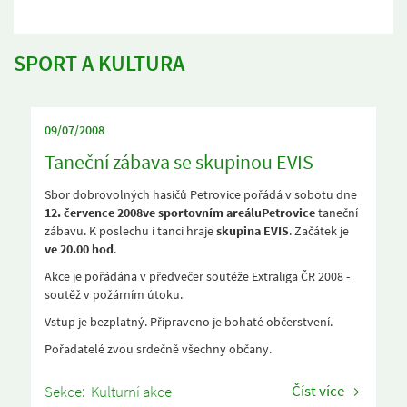
SPORT A KULTURA
09/07/2008
Taneční zábava se skupinou EVIS
Sbor dobrovolných hasičů Petrovice pořádá v sobotu dne
12. července 2008
ve sportovním areálu
Petrovice
taneční
zábavu. K poslechu i tanci hraje
skupina EVIS
. Začátek je
ve 20.00 hod
.
Akce je pořádána v předvečer soutěže Extraliga ČR 2008 -
soutěž v požárním útoku.
Vstup je bezplatný. Připraveno je bohaté občerstvení.
Pořadatelé zvou srdečně všechny občany.
Číst více
Sekce:
Kulturní akce