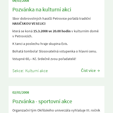
04/03/2008
Pozvánka na kulturní akci
Sbor dobrovolných hasičů Petrovice pořádá tradiční
HASIČSKOU VESELICI
která se koná
15.3.2008 ve 20.00 hodin
v kulturním domě
v Petrovicích.
K tanci a poslechu hraje skupina Evis.
Bohatá tombola! Slosovatelná vstupenka o hlavní cenu.
Vstupné 60,-- Kč. Srdečně zvou pořadatelé!
Číst více
Sekce:
Kulturní akce
02/01/2008
Pozvánka - sportovní akce
Organizační tým Okříšského univerzála vyhlašuje III. ročník