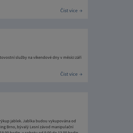
Číst více
tovostní služby na víkendové dny v měsíci září
Číst více
e výkup jablek. Jablka budou vykupována od
ading Brno, bývalý Lesní závod manipulační
 18.00 hodin, v sobotu od 9.00 do 13.00 hodin.