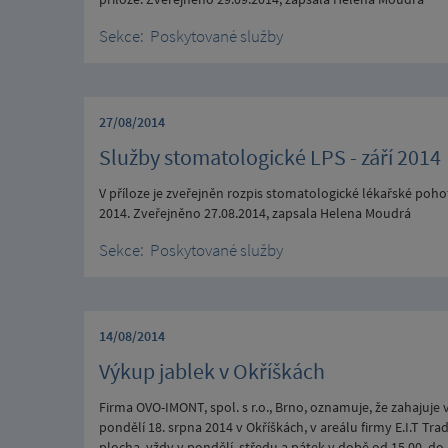
Sekce:
Poskytované služby
27/08/2014
Služby stomatologické LPS - září 2014
V příloze je zveřejněn rozpis stomatologické lékařské poho
2014. Zveřejněno 27.08.2014, zapsala Helena Moudrá
Sekce:
Poskytované služby
14/08/2014
Výkup jablek v Okříškách
Firma OVO-IMONT, spol. s r.o., Brno, oznamuje, že zahajuj
pondělí 18. srpna 2014 v Okříškách, v areálu firmy E.I.T Tr
plocha, vždy v pondělí, středu a pátek v době od 15.00. do