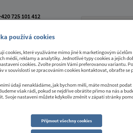
420 725 101 412
petroviceutrebice.cz
vá schránka: 9yrawhd
ka používá cookies
jí cookies, které využíváme mimo jiné k marketingovým účelům a
Úřední deska
Sport a kultura
O 
ích médií, reklamy a analytiky. Jednotlivé typy cookies a jejich 
nastavení cookies. Zvolte prosím Vámi preferovanou variantu. P
v v souvislosti se zpracováním cookies kontaktovat, obraťte se 
obními údaji nenakládáme, jak bychom měli, máte možnost podat 
Budeme však rádi, pokud se nejdříve obrátíte přímo na nás a bu
t. Svoje nastavení můžete kdykoliv změnit v zápatí stránky pom
Přijmout všechny cookies