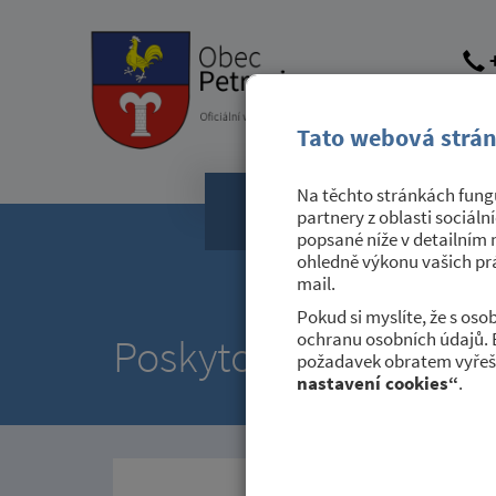
+
obec@
dato
Tato webová strán
Na těchto stránkách fungu
Obecní úřad
partnery z oblasti sociáln
popsané níže v detailním 
ohledně výkonu vašich prá
mail.
Pokud si myslíte, že s os
ochranu osobních údajů. 
Poskytované služby
požadavek obratem vyřeši
nastavení cookies“
.