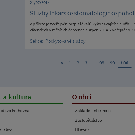
21/07/2014
Služby lékařské stomatologické pohot
V příloze je zveřejněn rozpis lékařů vykonávajících službu
víkendech v měsících červenec a srpen 2014. Zveřejněno 2
Sekce:
Poskytované služby
<
1
2
3
...
98
99
100
 a kultura
O obci
 lidová knihovna
Základní informace
O
Zastupitelstvo
ní akce
Historie