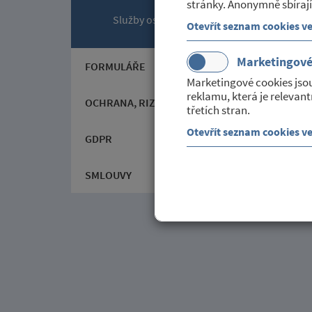
stránky. Anonymně sbírají
Služby ostatní
Otevřít seznam cookies v
Marketingov
FORMULÁŘE
Marketingové cookies jso
reklamu, která je relevant
OCHRANA, RIZIKA A NEBEZPEČÍ
třetích stran.
Otevřít seznam cookies v
GDPR
SMLOUVY