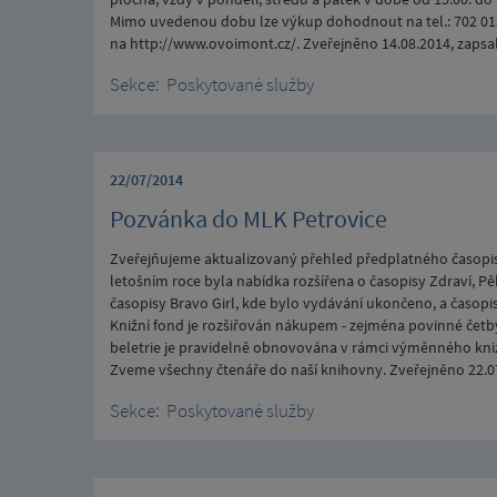
Mimo uvedenou dobu lze výkup dohodnout na tel.: 702 013 71
na http://www.ovoimont.cz/. Zveřejněno 14.08.2014, zaps
Sekce:
Poskytované služby
22/07/2014
Pozvánka do MLK Petrovice
Zveřejňujeme aktualizovaný přehled předplatného časopisů
letošním roce byla nabídka rozšířena o časopisy Zdraví, Pě
časopisy Bravo Girl, kde bylo vydávání ukončeno, a časopi
Knižní fond je rozšiřován nákupem - zejména povinné četby,
beletrie je pravidelně obnovována v rámci výměnného kni
Zveme všechny čtenáře do naší knihovny. Zveřejněno 22.0
Sekce:
Poskytované služby