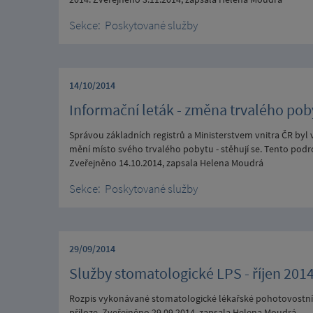
Sekce:
Poskytované služby
14/10/2014
Informační leták - změna trvalého pob
Správou základních registrů a Ministerstvem vnitra ČR byl 
mění místo svého trvalého pobytu - stěhují se. Tento podro
Zveřejněno 14.10.2014, zapsala Helena Moudrá
Sekce:
Poskytované služby
29/09/2014
Služby stomatologické LPS - říjen 201
Rozpis vykonávané stomatologické lékařské pohotovostní sl
příloze. Zveřejněno 29.09.2014, zapsala Helena Moudrá