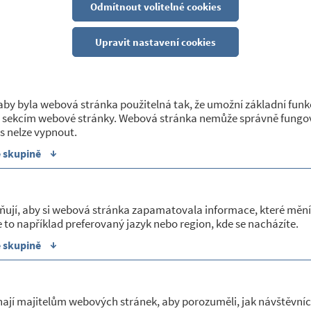
Odmítnout volitelné cookies
POSKYTOVANÉ SLUŽBY
Upravit nastavení cookies
18/11/2014
Služby LPS - prosinec 2014
by byla webová stránka použitelná tak, že umožní základní funk
 sekcím webové stránky. Webová stránka nemůže správně fungov
V příloze je zveřejněn rozpis vykonávané stomatologické l
s nelze vypnout.
2014. Zveřejněno 18.11.2014, zapsala Helena Moudrá
↓
e skupině
Sekce:
Poskytované služby
ňují, aby si webová stránka zapamatovala informace, které mění
18/11/2014
 to například preferovaný jazyk nebo region, kde se nacházíte.
Vánoční jarmark v Základní škole Okří
↓
e skupině
V jídelně Základní školy Okříšky se dne 25.11.2014 v době 
jarmark. Pořadatelé srdečně zvou všechny občany k návště
jarmark/d-3291 Zveřejněno 18.11.2014, aktualizováno 24.1
ají majitelům webových stránek, aby porozuměli, jak návštěvníc