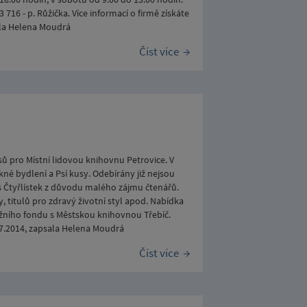
6 - p. Růžička. Více informací o firmě získáte
ala Helena Moudrá
Číst více
 pro Místní lidovou knihovnu Petrovice. V
kné bydlení a Psí kusy. Odebírány již nejsou
s Čtyřlístek z důvodu malého zájmu čtenářů.
 titulů pro zdravý životní styl apod. Nabídka
žního fondu s Městskou knihovnou Třebíč.
7.2014, zapsala Helena Moudrá
Číst více