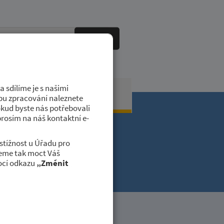
HLEDAT
 sdílíme je s našimi
obci
Kontakty
dobu zpracování naleznete
okud byste nás potřebovali
prosím na náš kontaktní e-
stížnost u Úřadu pro
deme tak moct Váš
ocí odkazu
„Změnit