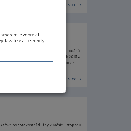
Číst více
Záměrem je zobrazit
 obce
 vydavatele a inzerenty
 obci Petrovice a tím spojeného "Setkání rodáků
y kalendáře (1 list formátu A3) na rok 2015 a
ředměty sdělujeme, že tyto jsou zdarma k
.2014, zapsala Helena Moudrá
Číst více
ékařské pohotovostní služby v měsíci listopadu