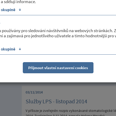
 a sdělují informace.
Sekce:
Poskytované služby
↓
e skupině
é
03/11/2014
u používány pro sledování návštěvníků na webových stránkách. 
Nabídka kalendářů a pamětních mincí
ní a zajímavá pro jednotlivého uživatele a tímto hodnotnější pro
U příležitosti oslav výročí 790 let první písemné zmínky o
↓
e skupině
a občanů obce Petrovice" konaného dne 6.9.2014 byly vydán
pamětní mince. Případným zájemcům o tyto upomínkové p
dispozici na Obecním úřadě v Petrovicích. Zveřejněno 3.11
Přijmout vlastní nastavení cookies
Sekce:
Poskytované služby
03/11/2014
Služby LPS - listopad 2014
V příloze je zveřejněn rozpis vykonávané stomatologické l
2014. Zveřejněno 3.11.2014, zapsala Helena Moudrá