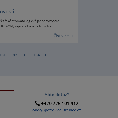
ovosti
 lékařské stomatologické pohotovosti o
1.07.2014, zapsala Helena Moudrá
Číst více
101
102
103
104
>
Máte dotaz?
+420 725 101 412
obec@petroviceutrebice.cz