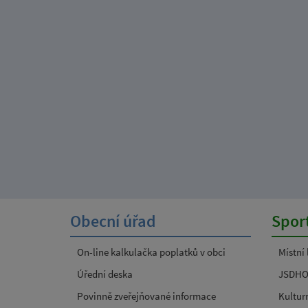
Obecní úřad
Sport
On-line kalkulačka poplatků v obci
Místní
Úřední deska
JSDH
Povinně zveřejňované informace
Kultur