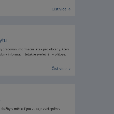
Číst více
ytu
vypracován informační leták pro občany, kteří
bný informační leták je zveřejněn v příloze.
Číst více
4
užby v měsíci říjnu 2014 je zveřejněn v