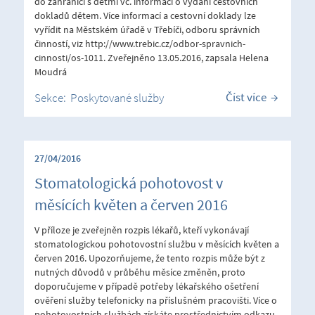
do zahraničí s dětmi vč. informací o vydání cestovních
dokladů dětem. Více informací a cestovní doklady lze
vyřídit na Městském úřadě v Třebíči, odboru správních
činností, viz http://www.trebic.cz/odbor-spravnich-
cinnosti/os-1011. Zveřejněno 13.05.2016, zapsala Helena
Moudrá
Číst více
Sekce:
Poskytované služby
27/04/2016
Stomatologická pohotovost v
měsících květen a červen 2016
V příloze je zveřejněn rozpis lékařů, kteří vykonávají
stomatologickou pohotovostní službu v měsících květen a
červen 2016. Upozorňujeme, že tento rozpis může být z
nutných důvodů v průběhu měsíce změněn, proto
doporučujeme v případě potřeby lékařského ošetření
ověření služby telefonicky na příslušném pracovišti. Více o
pohotovostních službách získáte prostřednictvím odkazu