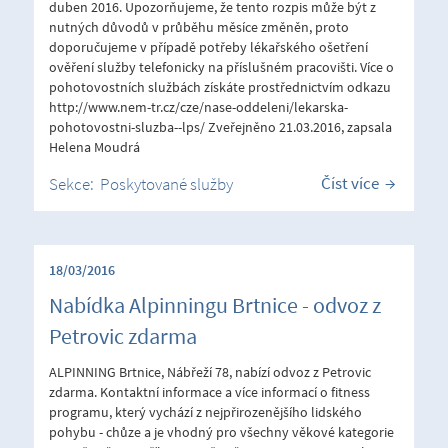
duben 2016. Upozorňujeme, že tento rozpis může být z
nutných důvodů v průběhu měsíce změněn, proto
doporučujeme v případě potřeby lékařského ošetření
ověření služby telefonicky na příslušném pracovišti. Více o
pohotovostních službách získáte prostřednictvím odkazu
http://www.nem-tr.cz/cze/nase-oddeleni/lekarska-
pohotovostni-sluzba--lps/ Zveřejněno 21.03.2016, zapsala
Helena Moudrá
Číst více
Sekce:
Poskytované služby
18/03/2016
Nabídka Alpinningu Brtnice - odvoz z
Petrovic zdarma
ALPINNING Brtnice, Nábřeží 78, nabízí odvoz z Petrovic
zdarma. Kontaktní informace a více informací o fitness
programu, který vychází z nejpřirozenějšího lidského
pohybu - chůze a je vhodný pro všechny věkové kategorie