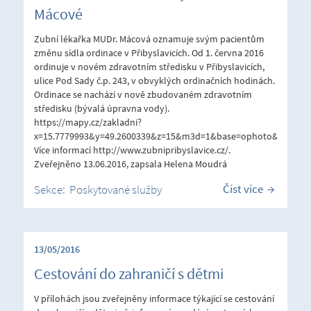
Mácové
Zubní lékařka MUDr. Mácová oznamuje svým pacientům
změnu sídla ordinace v Přibyslavicích. Od 1. června 2016
ordinuje v novém zdravotním středisku v Přibyslavicích,
ulice Pod Sady č.p. 243, v obvyklých ordinačních hodinách.
Ordinace se nachází v nově zbudovaném zdravotním
středisku (bývalá úpravna vody).
https://mapy.cz/zakladni?
x=15.7779993&y=49.2600339&z=15&m3d=1&base=ophoto&source=
Více informací http://www.zubnipribyslavice.cz/.
Zveřejněno 13.06.2016, zapsala Helena Moudrá
Číst více
Sekce:
Poskytované služby
13/05/2016
Cestování do zahraničí s dětmi
V přílohách jsou zveřejněny informace týkající se cestování