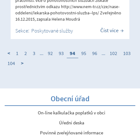
pracovišti. Více o pohotovostních službách získáte
prostřednictvím odkazu http://www.nem-tr.cz/cze/nase-
oddeleni/lekarska-pohotovostni-sluzba--lps/ Zveřejněno
16.12.2015, zapsala Helena Moudrá
Číst více
Sekce:
Poskytované služby
<
1
2
3
...
92
93
94
95
96
...
102
103
104
>
Obecní úřad
On-line kalkulačka poplatků v obci
Úřední deska
Povinně zveřejňované informace