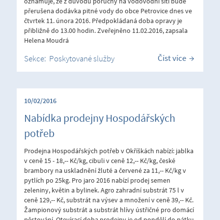
oznamuje, že z důvodu poruchy na vodovodní síti bude
přerušena dodávka pitné vody do obce Petrovice dnes ve
čtvrtek 11. února 2016. Předpokládaná doba opravy je
přibližně do 13.00 hodin. Zveřejněno 11.02.2016, zapsala
Helena Moudrá
Číst více
Sekce:
Poskytované služby
10/02/2016
Nabídka prodejny Hospodářských
potřeb
Prodejna Hospodářských potřeb v Okříškách nabízí: jablka
v ceně 15 - 18,-- Kč/kg, cibuli v ceně 12,-- Kč/kg, české
brambory na uskladnění žluté a červené za 11,-- Kč/kg v
pytlích po 25kg. Pro jaro 2016 nabízí prodej semen
zeleniny, květin a bylinek. Agro zahradní substrát 75 l v
ceně 129,-- Kč, substrát na výsev a množení v ceně 39,-- Kč.
Žampionový substrát a substrát hlívy ústřičné pro domácí
pěstování. Otevírací doba prodejny je od pondělí do pátku