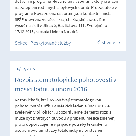
dotačním programu Nová zelená úsporám, který je určen
na zateplení rodinných a bytových domů. Pro žadatele v
programu Nová zelená úsporám jsou kontaktní místa
SFŽP otevřena ve všech krajích. Krajské pracoviště
Vysočina sídlí v Jihlavě, Havlíčkova 111. Zveřejněno
17.12.2015, zapsala Helena Moudrá
Číst více
Sekce:
Poskytované služby
16/12/2015
Rozpis stomatologické pohotovosti v
měsíci lednu a únoru 2016
Rozpis lékařů, kteří vykonávají stomatologickou
pohotovostní službu v měsících leden a únor 2016 je
zveřejněn v přílohách. Upozorňujeme, že tento rozpis
může být z nutných důvodů v průběhu měsíce změněn,
proto doporučujeme v případě potřeby lékařského
ošetření ověření služby telefonicky na příslušném