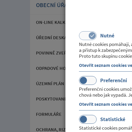
OBECNÍ ÚŘAD
ON-LINE KALKULAČKA POPLATKŮ V OBCI
Nutné
ÚŘEDNÍ DESKA
Nutné cookies pomáhají, a
a přístup k zabezpečeným
POVINNĚ ZVEŘEJŇOVANÉ INFORMACE
Proto tuto skupinu cookie
Otevřít seznam cookies v
ODPADOVÉ HOSPODÁŘSTVÍ
Preferenční
ÚZEMNÍ PLÁN
Preferenční cookies umož
chová nebo jak vypadá. Je
POSKYTOVANÉ SLUŽBY
Otevřít seznam cookies v
FORMULÁŘE
Statistické
Statistické cookies pomáh
OCHRANA, RIZIKA A NEBEZPEČÍ