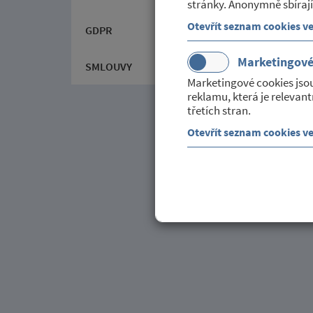
stránky. Anonymně sbírají
Otevřít seznam cookies v
GDPR
Marketingov
SMLOUVY
Marketingové cookies jso
reklamu, která je relevant
třetích stran.
Otevřít seznam cookies v