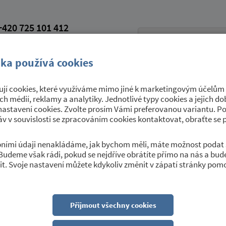
420 725 101 412
petroviceutrebice.cz
vá schránka: 9yrawhd
ka používá cookies
jí cookies, které využíváme mimo jiné k marketingovým účelům a
Úřední deska
Sport a kultura
O 
ích médií, reklamy a analytiky. Jednotlivé typy cookies a jejich 
nastavení cookies. Zvolte prosím Vámi preferovanou variantu. P
v v souvislosti se zpracováním cookies kontaktovat, obraťte se 
obními údaji nenakládáme, jak bychom měli, máte možnost podat 
Budeme však rádi, pokud se nejdříve obrátíte přímo na nás a bu
t. Svoje nastavení můžete kdykoliv změnit v zápatí stránky pom
Přijmout všechny cookies