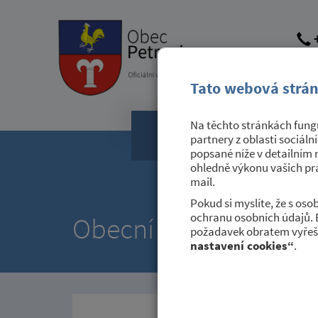
+
obec@
dato
Tato webová strán
Na těchto stránkách fungu
Obecní úřad
partnery z oblasti sociáln
popsané níže v detailním 
ohledně výkonu vašich prá
mail.
Pokud si myslíte, že s os
ochranu osobních údajů. 
Obecní úřad
požadavek obratem vyřeši
nastavení cookies“
.