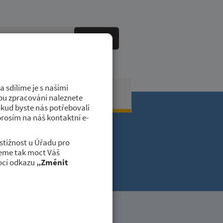
HLEDAT
 sdílíme je s našimi
obci
Kontakty
dobu zpracování naleznete
okud byste nás potřebovali
prosím na náš kontaktní e-
stížnost u Úřadu pro
deme tak moct Váš
ocí odkazu
„Změnit