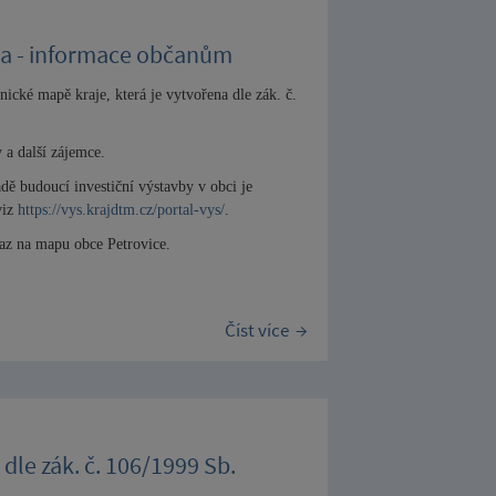
ina - informace občanům
nické mapě kraje, která je vytvořena dle zák. č.
y a další zájemce.
adě budoucí investiční výstavby v obci je
viz
https://vys.krajdtm.cz/portal-vys/
.
az na mapu obce Petrovice.
Číst více
dle zák. č. 106/1999 Sb.