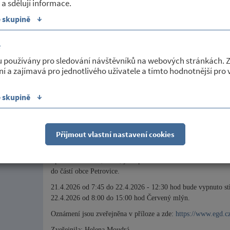
 a sdělují informace.
V příloze je zveřejněna veřejná vyhláška Finančního úřadu pr
↓
559967/26/2940-11420-709759, kterou se oznamuje že od 14
e skupině
pracovištích zpřístupněn k nahlédnutí hromadný předpisný 
platbě daně z nemovitých věcí prostřednictvím SIPO stanovuj
é
Zveřejnila: Helena Moudrá
u používány pro sledování návštěvníků na webových stránkách. 
ní a zajímavá pro jednotlivého uživatele a tímto hodnotnější pro
Sekce:
Úřední deska - vyhlášky ostatní
↓
e skupině
01/04/2026
Přijmout vlastní nastavení cookies
Přerušení dodávky elektrické energie 
Společnost EG.D, s.r.o., jako provozovatel distribuční soust
do částí obce Petrovice.
21.4.2026 od 7:45 do 22.4.2026 - 12:30 hod bude vypnuto s
22.4.2026 od 8:00 do 15:00 hod Červený mlýn.
Oznámení jsou zveřejněna v příloze a zde:
https://www.egd.cz
Zveřejnila: Helena Moudrá