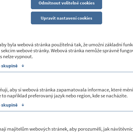
Odmítnout volitelné cookies
OBECNÍ ÚŘAD
Upravit nastavení cookies
09/04/2026
Zasedání Zastupitelstva Kraje Vysočina
by byla webová stránka použitelná tak, že umožní základní funk
 sekcím webové stránky. Webová stránka nemůže správně fungov
Zasedání Zastupitelstva Kraje Vysočina se bude konat dne 20
s nelze vypnout.
kongresovém sále, Žižkova 57, Jihlava.
↓
e skupině
Navržený program zasedání č. 02/2026 je zveřejněný v příloz
Zveřejnila: Helena Moudrá
ňují, aby si webová stránka zapamatovala informace, které mění
Sekce:
Úřední deska - vývěsky
 to například preferovaný jazyk nebo region, kde se nacházíte.
↓
e skupině
09/04/2026
Veřejná vyhláška Finančního úřadu pro
ají majitelům webových stránek, aby porozuměli, jak návštěvníc