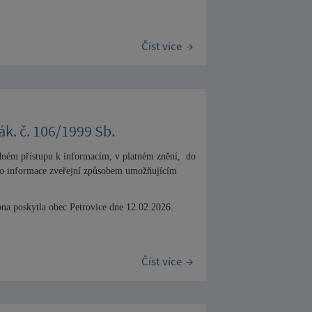
Číst více
k. č. 106/1999 Sb.
odném přístupu k informacím, v platném znění, d
o
yto informace zveřejní způsobem umožňujícím
ona poskytla obec Petrovice dne 12.02.2026.
Číst více