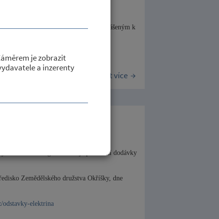
o Kraj Vysočina ze dne 08.04.2026, čj.:
.04.2026 do 14.05.2026 je na územních
seznam, jímž se daňovým subjektům přihlášeným k
e tato daň za nemovité věci.
Záměrem je zobrazit
 vydavatele a inzerenty
Číst více
21. a 22.04.2026
avy elektrické energie oznamuje přerušení dodávky
tředisko Zemědělského družstva Okříšky,
dne
/odstavky-elektrina