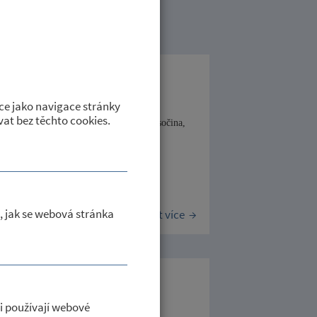
 - 20.04.2026
ce jako navigace stránky
at bez těchto cookies.
.04.2026 v 10:00 hodin v sídle Kraje Vysočina,
e.
, jak se webová stránka
Číst více
 Kraj Vysočina
i používají webové