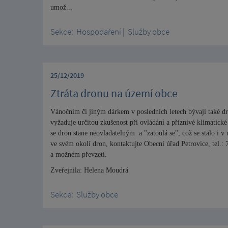
umož...
Sekce:
Hospodaření
|
Služby obce
25/12/2019
Ztráta dronu na území obce
Vánočním či jiným dárkem v posledních letech bývají také dr
vyžaduje určitou zkušenost při ovládání a příznivé klimatick
se dron stane neovladatelným a "zatoulá se", což se stalo i 
ve svém okolí dron, kontaktujte Obecní úřad Petrovice, tel.:
a možném převzetí.
Zveřejnila: Helena Moudrá
Sekce:
Služby obce