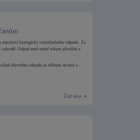
bčanům
h množství biologicky rozložitelného odpadu.
Za
í zahradě. O
dpad není nutné nika
m převážet a
evážně dřevitého odpadu ze stříhání stromů a
oze.
Číst více