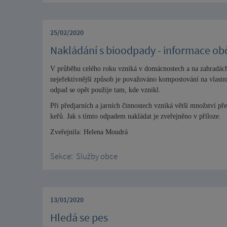
25/02/2020
Nakládání s bioodpady - informace o
V průběhu celého roku vzniká v domácnostech a na zahradác
nejefektivnější způsob je považováno kompostování na vlastn
odpad se opět
použije tam, kde vznikl.
Při předjarních a jarních činnostech vzniká větší množství př
keřů. Jak s tímto odpadem nakládat je zveřejněno v příl
Zveřejnila: Helena Moudrá
Sekce:
Služby obce
13/01/2020
Hledá se pes