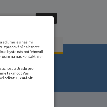
HLEDAT
 sdílíme je s našimi
obci
Kontakty
dobu zpracování naleznete
okud byste nás potřebovali
prosím na náš kontaktní e-
stížnost u Úřadu pro
deme tak moct Váš
ocí odkazu
„Změnit