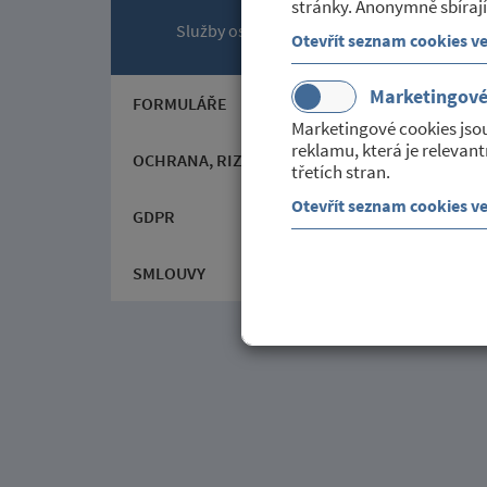
stránky. Anonymně sbírají
Služby ostatní
Otevřít seznam cookies v
Marketingov
FORMULÁŘE
Marketingové cookies jso
reklamu, která je relevant
OCHRANA, RIZIKA A NEBEZPEČÍ
třetích stran.
Otevřít seznam cookies v
GDPR
SMLOUVY