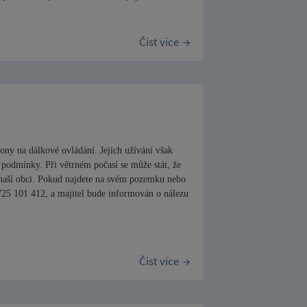
Číst více
ony na dálkové ovládání. Jejich užívání však
é podmínky. Při větrném počasí se může stát, že
v naší obci. Pokud najdete na svém pozemku nebo
 725 101 412, a majitel bude informován o nálezu
Číst více