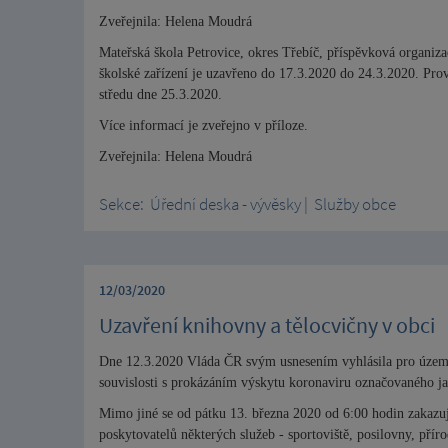
Zveřejnila: Helena Moudrá
Mateřská škola Petrovice, okres Třebíč, příspěvková organiza
školské zařízení je uzavřeno do 17.3.2020 do 24.3.2020. Prov
středu dne 25.3.2020.
Více informací je zveřejno v příloze.
Zveřejnila: Helena Moudrá
Sekce:
Úřední deska - vývěsky
|
Služby obce
12/03/2020
Uzavření knihovny a tělocvičny v obci
Dne 12.3.2020 Vláda ČR svým usnesením vyhlásila pro území
souvislosti s prokázáním výskytu koronaviru označovaného 
Mimo jiné se od pátku 13. března 2020 od 6:00 hodin zakazu
poskytovatelů některých služeb - sportoviště, posilovny, příro