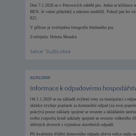
Dne 7.1.2020 se v Petrovicích zaběhl pes. Jedná se křížence m
BEN. Je velmi přátelský a nikomu neublíží. Pokud jste ho vidě
825.
V příloze je zveřejněna fotografie hledaného psa.
Zveřejnila: Helena Moudrá
Sekce:
Služby obce
02/01/2020
Informace k odpadovému hospodářstv
Od 1.1.2020 se na základě zvýšení ceny za manipulaci s odp
skládce zvyšuje poplatek za komunální odpad (za svoz popeln
pokrývá pouze náklady spojené se svozem a ukládáním směs
svého rozpočtu hradí náklady spojené se svozem veškerého t
sběrných dvorech s vyjímkou stavebních odpadů.
Při kvalitním třídění domovního odpadu zbývá velice málo od