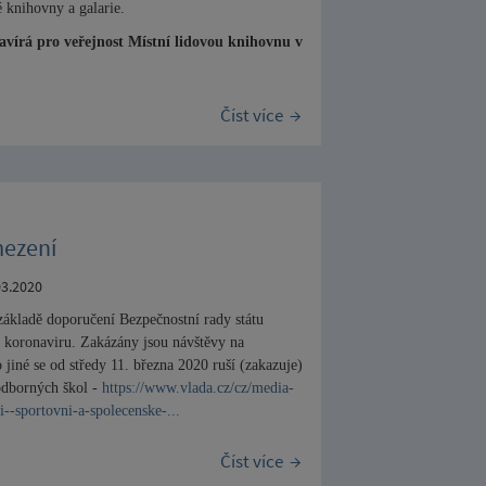
é knihovny a galarie.
vírá pro veřejnost Místní lidovou knihovnu v
Číst více
mezení
03.2020
základě doporučení Bezpečnostní rady státu
í koronaviru. Zakázány jsou návštěvy na
jiné se o
d
středy 11. března 2020 ruší (zakazuje)
 odborných škol -
https://www.vlada.cz/cz/media-
i--sportovni-a-spolecenske-...
Číst více