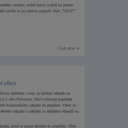
enšího vzrůstu, světlé barvy a slyší na jméno
li ozvěte se na telefon majitele číslo: 724 677
Číst více
í obce
adovou nádobou i ceny za uložení odpadu na
ic) v obci Petrovice. Obcí vybíraný poplatek
ného komunálního odpadu do popelnic. Obec ze
říděného odpadu a náklady za ukládání odpadů na
padu, které je nutné ukládat do popelnic. Obec