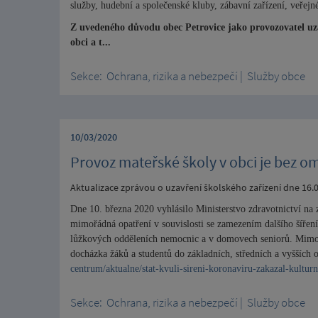
služby, hudební a společenské kluby, zábavní zařízení, veřejn
Z uvedeného důvodu obec Petrovice jako provozovatel uza
obci a t...
Sekce:
Ochrana, rizika a nebezpečí
|
Služby obce
10/03/2020
Provoz mateřské školy v obci je bez o
Aktualizace zprávou o uzavření školského zařízení dne 16.
Dne 10. března 2020 vyhlásilo Ministerstvo zdravotnictví na 
mimořádná opatření v souvislosti se zamezením dalšího šířen
lůžkových odděleních nemocnic a v domovech seniorů. Mimo 
docházka žáků a studentů do základních, středních a vyšších
centrum/aktualne/stat-kvuli-sireni-koronaviru-zakazal-kulturn
Sekce:
Ochrana, rizika a nebezpečí
|
Služby obce