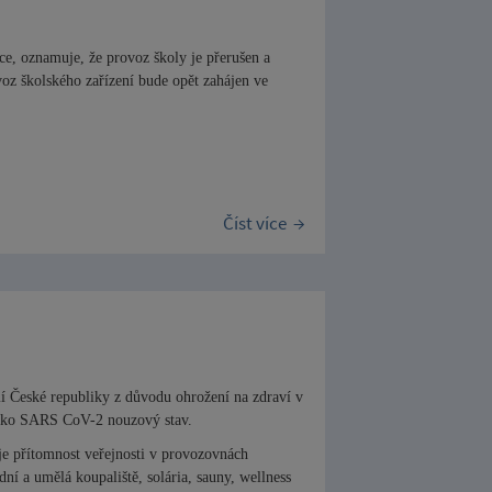
ce, oznamuje, že provoz školy je přerušen a
oz školského zařízení bude opět zahájen ve
Číst více
 České republiky z důvodu ohrožení na zdraví v
jako SARS CoV-2 nouzový stav.
je přítomnost veřejnosti v provozovnách
dní a umělá koupaliště, solária, sauny, wellness