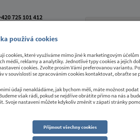
420 725 101 412
petroviceutrebice.cz
vá schránka: 9yrawhd
ka používá cookies
jí cookies, které využíváme mimo jiné k marketingovým účelům a
Úřední deska
Sport a kultura
O 
ích médií, reklamy a analytiky. Jednotlivé typy cookies a jejich 
nastavení cookies. Zvolte prosím Vámi preferovanou variantu. P
v v souvislosti se zpracováním cookies kontaktovat, obraťte se 
obními údaji nenakládáme, jak bychom měli, máte možnost podat 
Budeme však rádi, pokud se nejdříve obrátíte přímo na nás a bu
t. Svoje nastavení můžete kdykoliv změnit v zápatí stránky pom
Přijmout všechny cookies