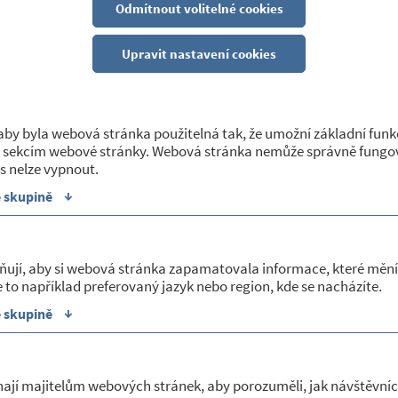
Odmítnout volitelné cookies
SLUŽBY OBCE
Upravit nastavení cookies
01/04/2020
Poptávka materiálu na šití roušek
by byla webová stránka použitelná tak, že umožní základní funk
 sekcím webové stránky. Webová stránka nemůže správně fungov
V naší mateřské škole její zaměstnanci pokračují v šijí rouše
s nelze vypnout.
příspěvkové organizace, kde je jejich odběr a využití přede
obce, pokud o ně projeví zájem.
↓
e skupině
V současné době se však potýkáme s nedostatkem materiálu na 
vyvářet, nitě, případně bílé bavlněné tkalouny. V případě, že
kontaktujte Obecní úřad Petrovice, tel.: 725 101 412.
ňují, aby si webová stránka zapamatovala informace, které mění
 to například preferovaný jazyk nebo region, kde se nacházíte.
K dnešnímu dni bylo užito cca 200 ks rou...
↓
e skupině
Sekce:
Ochrana, rizika a nebezpečí
|
Služby obce
ají majitelům webových stránek, aby porozuměli, jak návštěvníc