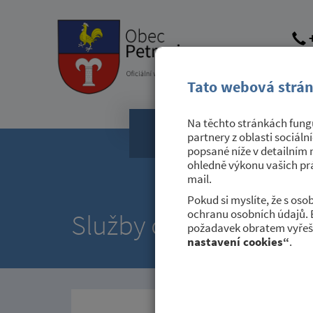
+
obec@
dato
Tato webová strán
Na těchto stránkách fungu
Obecní úřad
partnery z oblasti sociáln
popsané níže v detailním 
ohledně výkonu vašich prá
mail.
Pokud si myslíte, že s os
ochranu osobních údajů. 
Služby obce
požadavek obratem vyřeši
nastavení cookies“
.