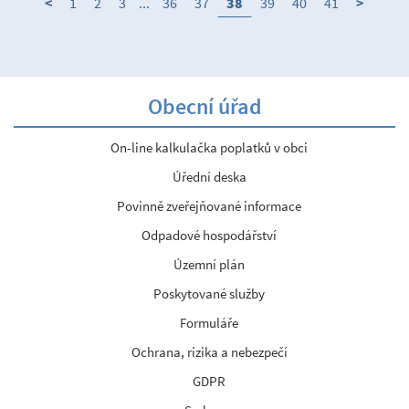
<
1
2
3
...
36
37
38
39
40
41
>
Obecní úřad
On-line kalkulačka poplatků v obci
Úřední deska
Povinně zveřejňované informace
Odpadové hospodářství
Územní plán
Poskytované služby
Formuláře
Ochrana, rizika a nebezpečí
GDPR