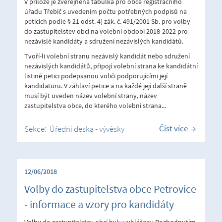
V příloze je zveřejněna tabulka pro obce registračního
úřadu Třebíč s uvedením počtu potřebných podpisů na
peticích podle § 21 odst. 4) zák. č. 491/2001 Sb. pro volby
do zastupitelstev obcí na volební období 2018-2022 pro
nezávislé kandidáty a sdružení nezávislých kandidátů.
Tvoří-li volební stranu nezávislý kandidát nebo sdružení
nezávislých kandidátů, připojí volební strana ke kandidátní
listině petici podepsanou voliči podporujícími její
kandidaturu. V záhlaví petice a na každé její další straně
musí být uveden název volební strany, název
zastupitelstva obce, do kterého volební strana...
Číst více
Sekce:
Úřední deska - vývěsky
12/06/2018
Volby do zastupitelstva obce Petrovice
- informace a vzory pro kandidáty
Volby do zastupitelstev obcí byly vyhlášeny Rozhodnutím