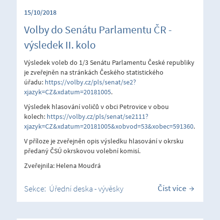
15/10/2018
Volby do Senátu Parlamentu ČR -
výsledek II. kolo
Výsledek voleb do 1/3 Senátu Parlamentu České republiky
je zveřejněn na stránkách Českého statistického
úřadu:
https://volby.cz/pls/senat/se2?
xjazyk=CZ&xdatum=20181005
.
Výsledek hlasování voličů v obci Petrovice v obou
kolech:
https://volby.cz/pls/senat/se2111?
xjazyk=CZ&xdatum=20181005&xobvod=53&xobec=591360
.
V příloze je zveřejněn opis výsledku hlasování v okrsku
předaný ČSÚ okrskovou volební komisí.
Zveřejnila: Helena Moudrá
Číst více
Sekce:
Úřední deska - vývěsky