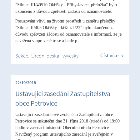
"Silnice III/40510 Okříšky - Přibyslavice, přeložka" bylo
ukončeno z důvodu zpětvzetí žádosti od oznamovatele.
Posuzování vlivů na životní prostředí u záměru přeložky
"Silnice II/405 Okříšky - křiž. s I/23" bylo ukončeno z
důvodu zpětvzetí žádosti od oznamovatele s informací, že je
navržena v upravené trase a bude p...
Číst více
Sekce:
Úřední deska - vývěsky
22/10/2018
Ustavující zasedání Zastupitelstva
obce Petrovice
Ustavující zasedání nově zvoleného Zastupitelstva obce
Petrovice se uskuteční dne 31. října 2018 (středa) od 19:00
hodin v zasedací místnosti Obecního úřadu Petrovice.
Navržený program ustavujícího zasedání je zveřejněn v