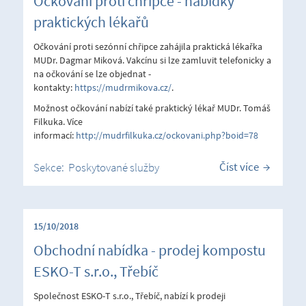
Očkování proti chřipce - nabídky
praktických lékařů
Očkování proti sezónní chřipce zahájila praktická lékařka
MUDr. Dagmar Miková. Vakcínu si lze zamluvit telefonicky a
na očkování se lze objednat -
kontakty:
https://mudrmikova.cz/
.
Možnost očkování nabízí také praktický lékař MUDr. Tomáš
Filkuka. Více
informací:
http://mudrfilkuka.cz/ockovani.php?boid=78
Číst více
Sekce:
Poskytované služby
15/10/2018
Obchodní nabídka - prodej kompostu
ESKO-T s.r.o., Třebíč
Společnost ESKO-T s.r.o., Třebíč, nabízí k prodeji