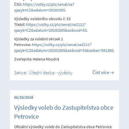
ČSÚ:
https://volby.cz/pls/senat/se?
xjazyk=CZ&xdatum=20181005
.
Výsledky volebního obvodu č. 53
Třebíč:
https://volby.cz/pls/senat/se2111?
xjazyk=CZ&xdatum=20181005&xobvod=53
.
Výsledky za volební okrsek 1
Petrovice:
https://volby.cz/pls/senat/se2111?
xjazyk=CZ&xdatum=20181005&xobvod=53&xobec=591360
.
Zveřejnila: Helena Moudrá
Číst více
Sekce:
Úřední deska - vývěsky
06/10/2018
Výsledky voleb do Zastupitelstva obce
Petrovice
Oficiální výsledky voleb do Zastupitelstva obce Petrovice