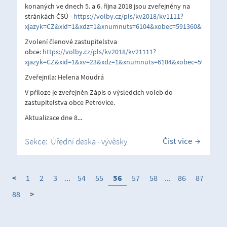
konaných ve dnech 5. a 6. října 2018 jsou zveřejněny na
stránkách ČSÚ -
https://volby.cz/pls/kv2018/kv1111?
xjazyk=CZ&xid=1&xdz=1&xnumnuts=6104&xobec=591360&xstat=0&
Zvolení členové zastupitelstva
obce:
https://volby.cz/pls/kv2018/kv21111?
xjazyk=CZ&xid=1&xv=23&xdz=1&xnumnuts=6104&xobec=591360&xs
Zveřejnila: Helena Moudrá
V příloze je zveřejněn Zápis o výsledcích voleb do
zastupitelstva obce Petrovice.
Aktualizace dne 8...
Číst více
Sekce:
Úřední deska - vývěsky
<
1
2
3
...
54
55
56
57
58
...
86
87
88
>