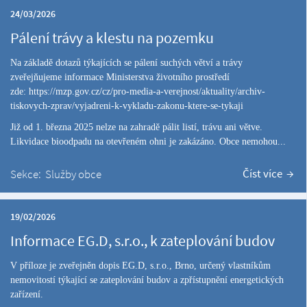
24/03/2026
Pálení trávy a klestu na pozemku
Na základě dotazů týkajících se pálení suchých větví a trávy
zveřejňujeme informace Ministerstva životního prostředí
zde:
https://mzp.gov.cz/cz/pro-media-a-verejnost/aktuality/archiv-
tiskovych-zprav/vyjadreni-k-vykladu-zakonu-ktere-se-tykaji
Již o
d
1. března 2025 nelze na zahradě pálit listí, trávu ani větve.
Likvidace bioodpadu na otevřeném ohni je zakázáno. Obce nemohou...
Číst více
Sekce:
Služby obce
19/02/2026
Informace EG.D, s.r.o., k zateplování budov
V příloze je zveřejněn dopis EG.D, s.r.o., Brno, určený vlastníkům
nemovitostí týkající se zateplování budov a zpřístupnění energetických
zařízení.