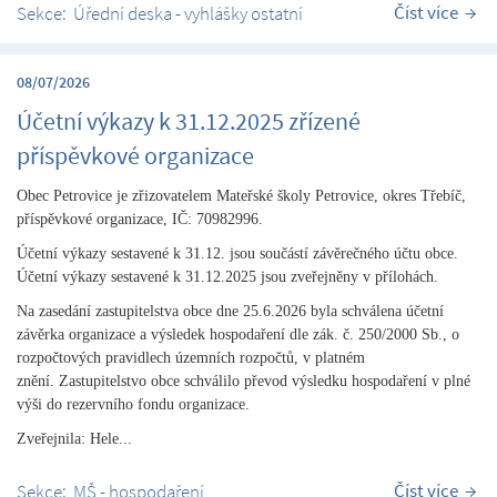
Číst více
Sekce:
Úřední deska - vyhlášky ostatní
08/07/2026
Účetní výkazy k 31.12.2025 zřízené
příspěvkové organizace
Obec Petrovice je zřizovatelem Mateřské školy Petrovice, okres Třebíč,
příspěvkové organizace, IČ: 70982996.
Účetní výkazy sestavené k 31.12. jsou součástí závěrečného účtu obce.
Účetní výkazy sestavené k 31.12.2025 jsou zveřejněny v přílohách.
Na zasedání zastupitelstva obce dne 25.6.2026 byla schválena účetní
závěrka organizace a výsledek hospodaření dle zák. č. 250/2000 Sb., o
rozpočtových pravidlech územních rozpočtů, v platném
znění.
Zastupitelstvo obce schválilo převod výsledku hospodaření v plné
výši do rezervního fondu organizace.
Zveřejnila: Hele...
Číst více
Sekce:
MŠ - hospodaření