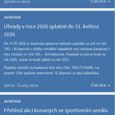
Číst více
Sportovní akce
28/04/2026
Úhrady v roce 2026 splatné do 31. května
2026
Do 31.05.2026 je stanovena splatnost místního poplatku ze psů ve výši
100,-- Kč/pes/rok a služby odvádění odpadních vod veřejnou kanalizací v
obci (stočné) ve výši 360,-- Kč/osoba/rok.
Poplatek ze psů se hradí na
rok 2026, stočné se hradí zpětně za rok 2025.
Poplatky uhraďte na bankovní účet obce číslo: 9921711/0100, var.
symbol: číslo popisné nemovitosti. K dispozici je také kalkulačka...
Číst více
Sekce:
Služby obce
28/04/2026
Přehled akcí konaných ve sportovním areálu