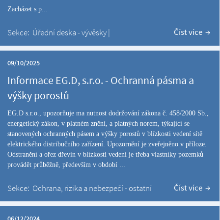
Zacházet s p...
Číst více
Sekce:
Úřední deska - vývěsky
|
09/10/2025
Informace EG.D, s.r.o. - Ochranná pásma a
výšky porostů
EG.D s.r.o., upozorňuje ma nutnost dodržování zákona č. 458/2000 Sb.,
energetický zákon, v platném znění, a platných norem, týkající se
stanovených ochranných pásem a výšky porostů v blízkosti vedení sítě
elektrického distribučního zařízení. Upozornění je zveřejněno v příloze.
Odstranění a ořez dřevin v blízkosti vedení je třeba vlastníky pozemků
provádět průběžně, především v období ...
Číst více
Sekce:
Ochrana, rizika a nebezpečí - ostatní
06/12/2024