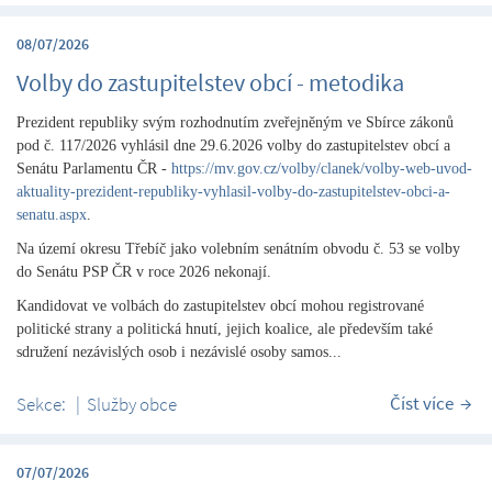
08/07/2026
Volby do zastupitelstev obcí - metodika
Prezident republiky svým rozhodnutím zveřejněným ve Sbírce zákonů
pod č. 117/2026 vyhlásil dne 29.6.2026 volby do zastupitelstev obcí a
Senátu Parlamentu ČR -
https://mv.gov.cz/volby/clanek/volby-web-uvod-
aktuality-prezident-republiky-vyhlasil-volby-do-zastupitelstev-obci-a-
senatu.aspx
.
Na území okresu Třebíč jako volebním senátním obvodu č. 53 se volby
do Senátu PSP ČR v roce 2026 nekonají.
Kandidovat ve volbách do zastupitelstev obcí mohou registrované
politické strany a politická hnutí, jejich koalice, ale především také
sdružení nezávislých osob i nezávislé osoby samos...
Číst více
Sekce:
|
Služby obce
07/07/2026