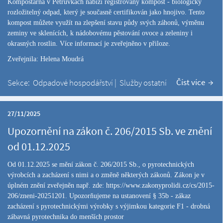
Kompostárna v Petrůvkách nabízí registrovaný kompost - biologicky
rozložitelný odpad, který je současně certifikován jako hnojivo. Tento
kompost můžete využít na zlepšení stavu půdy svých záhonů, výměnu
zeminy ve sklenících, k nádobovému pěstování ovoce a zeleniny i
okrasných rostlin. Více informací je zveřejněno v přiloze.
Zveřejnila: Helena Moudrá
Číst více
Sekce:
Odpadové hospodářství
|
Služby ostatní
27/11/2025
Upozornění na zákon č. 206/2015 Sb. ve znění
od 01.12.2025
Od 01.12.2025 se mění zákon č. 206/2015 Sb., o pyrotechnických
výrobcích a zacházení s nimi a o změně některých zákonů. Zákon je v
úplném znění zveřejněn např. zde:
https://www.zakonyprolidi.cz/cs/2015-
206/zneni-20251201
.
Upozorňujeme na ustanovení § 35b - zákaz
zacházení s pyrotechnickými výrobky
s výjimkou kategorie F1 - drobná
zábavná pyrotechnika do menších prostor