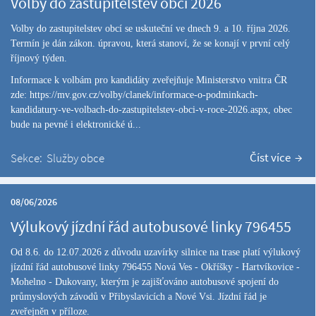
Volby do zastupitelstev obcí 2026
Volby do zastupitelstev obcí se uskuteční ve dnech 9. a 10. října 2026.
Termín je dán zákon. úpravou, která stanoví, že se konají v první celý
říjnový týden.
Informace k volbám pro kandidáty zveřejňuje Ministerstvo vnitra ČR
zde:
https://mv.gov.cz/volby/clanek/informace-o-podminkach-
kandidatury-ve-volbach-do-zastupitelstev-obci-v-roce-2026.aspx
, obec
bude na pevné i elektronické ú...
Číst více
Sekce:
Služby obce
08/06/2026
Výlukový jízdní řád autobusové linky 796455
Od 8.6. do 12.07.2026 z důvodu uzavírky silnice na trase platí výlukový
jízdní řád autobusové linky 796455 Nová Ves - Okříšky - Hartvíkovice -
Mohelno - Dukovany, kterým je zajišťováno autobusové spojení do
průmyslových závodů v Přibyslavicích a Nové Vsi. Jízdní řád je
zveřejněn v příloze.