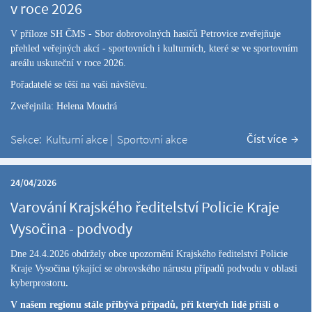
v roce 2026
V příloze SH ČMS - Sbor dobrovolných hasičů Petrovice zveřejňuje
přehled veřejných akcí - sportovních i kulturních, které se ve sportovním
areálu uskuteční v roce 2026.
Pořadatelé se těší na vaši návštěvu.
Zveřejnila: Helena Moudrá
Číst více
Sekce:
Kulturní akce
|
Sportovní akce
24/04/2026
Varování Krajského ředitelství Policie Kraje
Vysočina - podvody
Dne 24.4.2026 obdržely obce upozornění Krajského ředitelství Policie
Kraje Vysočina týkající se obrovského nárustu případů podvodu v oblasti
kyberprostoru
.
V našem regionu stále přibývá případů, při kterých lidé přišli o