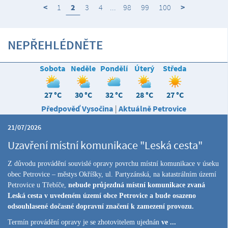
<
1
2
3
4
...
98
99
100
>
NEPŘEHLÉDNĚTE
Sobota
Neděle
Pondělí
Úterý
Středa
27 °C
30 °C
32 °C
28 °C
27 °C
Předpověď Vysočina
|
Aktuálně Petrovice
21/07/2026
Uzavření místní komunikace "Leská cesta"
Z důvodu provádění souvislé opravy povrchu místní komunikace v úseku
obec Petrovice – městys Okříšky, ul. Partyzánská, na katastrálním území
Petrovice u Třebíče,
nebude průjezdná místní komunikace zvaná
Leská cesta v uvedeném území obce Petrovice a bude osazeno
odsouhlasené dočasné dopravní značení k zamezení provozu.
Termín provádění opravy je se zhotovitelem ujednán
ve ...