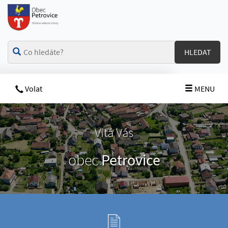
HLEDAT
Volat
MENU
Vítá Vás
obec
Petrovice