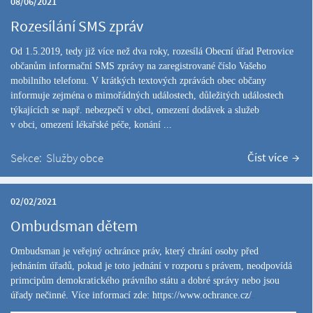
08/06/2021
Rozesílání SMS zpráv
Od 1.5.2019, tedy již více než dva roky, rozesílá Obecní úřad Petrovice
občanům informační SMS zprávy na zaregistrované číslo Vašeho
mobilního telefonu. V krátkých textových zprávách obec občany
informuje zejména o mimořádných událostech, důležitých událostech
týkajících se např. nebezpečí v obci, omezení dodávek a služeb
v obci, omezení lékařské péče, konání ...
Číst více
Sekce:
Služby obce
02/02/2021
Ombudsman dětem
Ombudsman je veřejný ochránce práv, který chrání osoby před
jednáním úřadů, pokud je toto jednání v rozporu s právem, neodpovídá
primcipům demokratického právního státu a dobré správy nebo jsou
úřady nečinné. Více informací zde:
https://www.ochrance.cz/
.