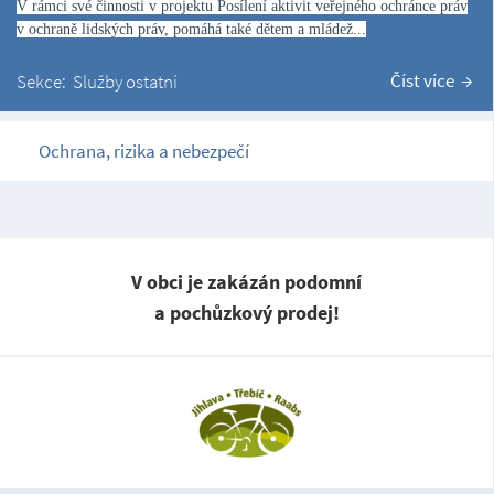
V rámci své činnosti v projektu Posílení aktivit veřejného ochránce práv
v ochraně lidských práv, pomáhá také dětem a mládež...
Číst více
Sekce:
Služby ostatní
Ochrana, rizika a nebezpečí
V obci je zakázán podomní
a pochůzkový prodej!