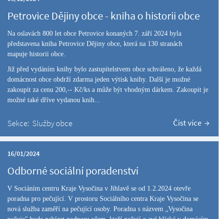
Petrovice Dějiny obce - kniha o historii obce
Na oslavách 800 let obce Petrovice konaných 7. září 2024 byla
představena kniha Petrovice Dějiny obce, která na 130 stranách
mapuje historii obce.
Již před vydáním knihy bylo zastupitelstvem obce schváleno, že každá
domácnost obce obdrží zdarma jeden výtisk knihy. Další je možné
zakoupit za cenu 200,-- Kč/ks a může být vhodným dárkem.
Zakoupit je
možné také dříve vydanou knih...
Číst více
Sekce:
Služby obce
16/01/2024
Odborné sociální poradenství
V Sociáním centru Kraje Vysočina v Jihlavě se od 1.2.2024 otevře
poradna pro pečující. V prostoru Sociálního centra Kraje Vysočina se
nová služba zaměří na pečující osoby. Poradna s názvem „Vysočina