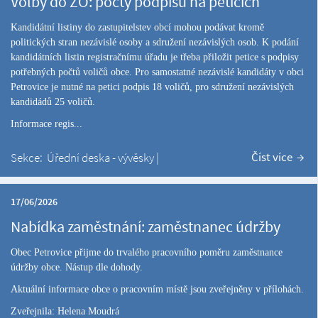
Volby do ZO: počty podpisů na peticích
Kandidátní listiny do zastupitelstev obcí mohou podávat kromě
politických stran nezávislé osoby a sdružení nezávislých osob. K podání
kandidátních listin registračnímu úřadu je třeba přiložit petice s podpisy
potřebných počtů voličů obce. Pro samostatné nezávislé kandidáty v obci
Petrovice je nutné na petici podpis 18 voličů, pro sdružení nezávislých
kandidádů 25 voličů.
Informace regis...
Číst více
Sekce:
Úřední deska - vývěsky
|
17/06/2026
Nabídka zaměstnání: zaměstnanec údržby
Obec Petrovice přijme do trvalého pracovního poměru zaměstnance
údržby obce. Nástup dle dohody.
Aktuální informace obce o pracovním místě jsou zveřejněny v přílohách.
Zveřejnila: Helena Moudrá