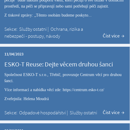
pečuje" bude nabízet podporu všem, kteří pečují o své blízké v domácím
prostředí, na péči se připravují nebo sami potřebují péči zajistit.
Z tiskové zprávy: „Těmto osobám budeme poskyto...
Sekce:
Služby ostatní
|
Ochrana, rizika a
Číst více
nebezpečí - postupy, návody
11/04/2023
ESKO-T Reuse: Dejte věcem druhou šanci
Společnost ESKO-T s.r.o., Třebíč, provozuje Centrum věcí pro druhou
šanci.
Více informací a nabídka věcí zde:
https://centrum.esko-t.cz/
Zveřejnila: Helena Moudrá
Číst více
Sekce:
Odpadové hospodářství
|
Služby ostatní