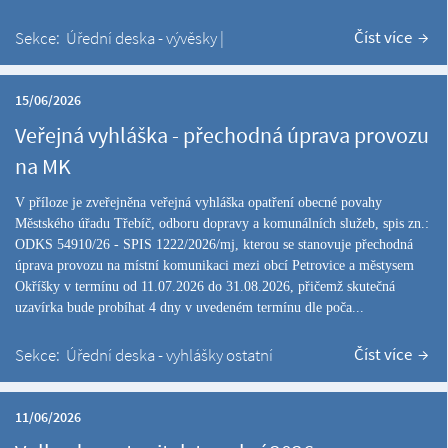
Číst více
Sekce:
Úřední deska - vývěsky
|
15/06/2026
Veřejná vyhláška - přechodná úprava provozu
na MK
V příloze je zveřejněna veřejná vyhláška opatření obecné povahy
Městského úřadu Třebíč, odboru dopravy a komunálních služeb, spis zn.:
ODKS 54910/26 - SPIS 1222/2026/mj, kterou se stanovuje přechodná
úprava provozu na místní komunikaci mezi obcí Petrovice a městysem
Okříšky v termínu od 11.07.2026 do 31.08.2026, přičemž skutečná
uzavírka bude probíhat 4 dny v uvedeném termínu dle poča...
Číst více
Sekce:
Úřední deska - vyhlášky ostatní
11/06/2026