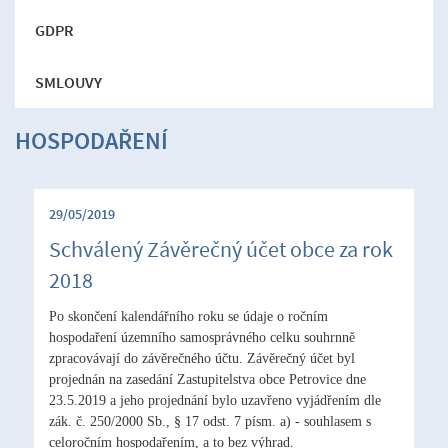
GDPR
SMLOUVY
HOSPODAŘENÍ
29/05/2019
Schválený Závěrečný účet obce za rok
2018
Po skončení kalendářního roku se údaje o ročním
hospodaření územního samosprávného celku souhrnně
zpracovávají do závěrečného účtu. Závěrečný účet byl
projednán na zasedání Zastupitelstva obce Petrovice dne
23.5.2019 a jeho projednání bylo uzavřeno vyjádřením dle
zák. č. 250/2000 Sb., § 17 odst. 7 písm. a) - souhlasem s
celoročním hospodařením, a to bez výhrad.