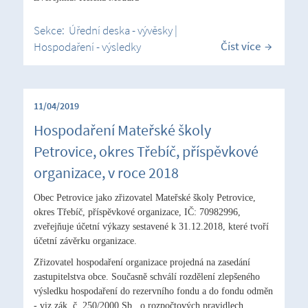
Sekce:
Úřední deska - vývěsky
|
Číst více
Hospodaření - výsledky
11/04/2019
Hospodaření Mateřské školy
Petrovice, okres Třebíč, příspěvkové
organizace, v roce 2018
Obec Petrovice jako zřizovatel Mateřské školy Petrovice,
okres Třebíč, příspěvkové organizace, IČ: 70982996,
zveřejňuje účetní výkazy sestavené k 31.12.2018, které tvoří
účetní závěrku organizace.
Zřizovatel hospodaření organizace projedná na zasedání
zastupitelstva obce. Současně schválí rozdělení zlepšeného
výsledku hospodaření do rezervního fondu a do fondu odměn
- viz zák. č. 250/2000 Sb., o rozpočtových pravidlech