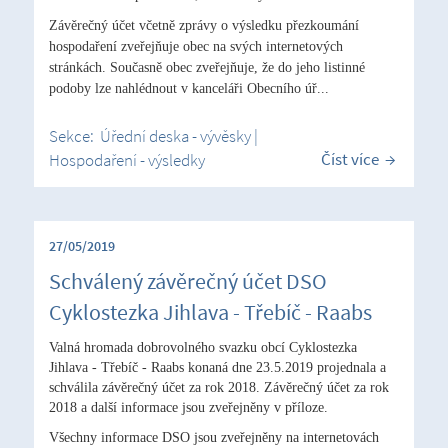
Závěrečný účet včetně zprávy o výsledku přezkoumání
hospodaření zveřejňuje obec na svých internetových
stránkách.
Současně obec zveřejňuje, že do jeho listinné
podoby lze nahlédnout v kanceláři Obecního úř...
Sekce:
Úřední deska - vývěsky
|
Číst více
Hospodaření - výsledky
27/05/2019
Schválený závěrečný účet DSO
Cyklostezka Jihlava - Třebíč - Raabs
Valná hromada dobrovolného svazku obcí Cyklostezka
Jihlava - Třebíč - Raabs konaná dne 23.5.2019 projednala a
schválila závěrečný účet za rok 2018. Z
ávěrečný účet za rok
2018 a další informace jsou zveřejněny v příloze.
Všechny informace DSO jsou zveřejněny na internetovách