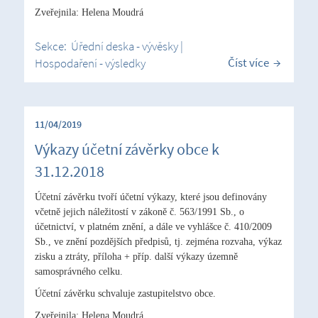
Zveřejnila: Helena Moudrá
Sekce:
Úřední deska - vývěsky
|
Číst více
Hospodaření - výsledky
11/04/2019
Výkazy účetní závěrky obce k
31.12.2018
Účetní závěrku tvoří účetní výkazy, které jsou definovány
včetně jejich náležitostí v zákoně č. 563/1991 Sb., o
účetnictví, v platném znění, a dále ve vyhlášce č. 410/2009
Sb., ve znění pozdějších předpisů, tj. zejména rozvaha, výkaz
zisku a ztráty, příloha + příp. další výkazy územně
samosprávného celku.
Účetní závěrku schvaluje zastupitelstvo obce.
Zveřejnila: Helena Moudrá