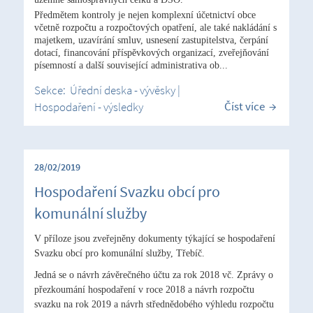
Předmětem kontroly je nejen komplexní účetnictví obce
včetně rozpočtu a rozpočtových opatření, ale také nakládání s
majetkem, uzavírání smluv, usnesení zastupitelstva, čerpání
dotací, financování příspěvkových organizací, zveřejňování
písemností a další související administrativa ob...
Sekce:
Úřední deska - vývěsky
|
Číst více
Hospodaření - výsledky
28/02/2019
Hospodaření Svazku obcí pro
komunální služby
V příloze jsou zveřejněny dokumenty týkající se hospodaření
Svazku obcí pro komunální služby, Třebíč.
Jedná se o návrh závěrečného účtu za rok 2018 vč. Zprávy o
přezkoumání hospodaření v roce 2018 a návrh rozpočtu
svazku na rok 2019 a návrh střednědobého výhledu rozpočtu