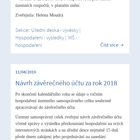
územních rozpočtů, v platném znění.
Zveřejnila: Helena Moudrá
Sekce:
Úřední deska - vývěsky
|
Hospodaření - výsledky
|
MŠ -
Číst více
hospodaření
11/04/2019
Návrh závěrečného účtu za rok 2018
Po skončení kalendářního roku se údaje o ročním
hospodaření územního samosprávného celku souhrnně
zpracovávají do závěrečného účtu.
Územní samosprávný celek zveřejní návrh závěrečného účtu
včetně zprávy o výsledku přezkoumání hospodaření na svých
internetových stránkách a na úřední desce nejméně 15 dnů
přede dnem zahájení jeho projednávání na zasedání