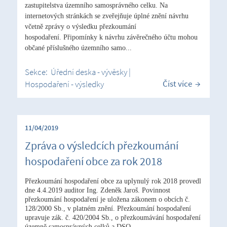
zastupitelstva územního samosprávného celku. Na
internetových stránkách se zveřejňuje úplné znění návrhu
včetně zprávy o výsledku přezkoumání
hospodaření. Připomínky k návrhu závěrečného účtu mohou
občané příslušného územního samo...
Sekce:
Úřední deska - vývěsky
|
Číst více
Hospodaření - výsledky
11/04/2019
Zpráva o výsledcích přezkoumání
hospodaření obce za rok 2018
Přezkoumání hospodaření obce za uplynulý rok 2018 provedl
dne 4.4.2019 auditor Ing. Zdeněk Jaroš. Povinnost
přezkoumání hospodaření je uložena zákonem o obcích č.
128/2000 Sb., v platném znění. Přezkoumání hospodaření
upravuje zák. č. 420/2004 Sb., o přezkoumávání hospodaření
územně samosprávných celků a DSO.