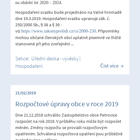
na období let 2020 - 2024.
Hospodaření svazku bude projednáno na Valné hromadě
dne 19.3.2019. Hospodaření svazku upravuje zák. č.
250/2000 Sb., § 38 a § 39 -
viz
. Připomínky
https://www.zakonyprolidi.cz/cs/2000-250
mohou občané členských obcí uplatnit písemně ve lhůtě
stanovené při jeho zveřejnění ...
Sekce:
Úřední deska - vývěsky
|
Číst více
Hospodaření
21/02/2019
Rozpočtové úpravy obce v roce 2019
Dne 21.12.2018 schválilo Zastupitelstvo obce Petrovice
rozpočet na rok 2019. V průběhu roku může být rozpočet
měněn. Změny rozpočtu se provádí rozpočtovým
opatřením. Schválená rozpočtová opatření jsou průběžně
zveřejňována v příloze.