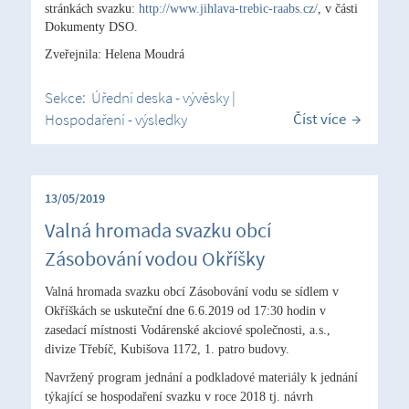
stránkách svazku:
http://www.jihlava-trebic-raabs.cz/
, v části
Dokumenty DSO.
Zveřejnila: Helena Moudrá
Sekce:
Úřední deska - vývěsky
|
Číst více
Hospodaření - výsledky
13/05/2019
Valná hromada svazku obcí
Zásobování vodou Okříšky
Valná hromada svazku obcí Zásobování vodu se sídlem v
Okříškách se uskuteční dne 6.6.2019 od 17:30 hodin v
zasedací místnosti Vodárenské akciové společnosti, a.s.,
divize Třebíč, Kubišova 1172, 1. patro budovy.
Navržený program jednání a podkladové materiály k jednání
týkající se hospodaření svazku v roce 2018 tj. návrh