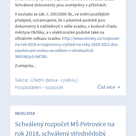
Schválené dokumenty jsou zveřejněny v přílohách.
V souladu se zák. č. 250/2000 Sb., ve znění pozdějších
předpisů, oznamujeme, že v písemné podobě jsou
dokumenty k nahlédnutí v sídle svazku, v budově Úřadu
městyse Okříšky, a v elektronické podobě také na
oficiálním odkazu svazku:
http://www.okrisky.cz/rozpocet-
na-rok-2018-a-rozpoctovy-vyhled-na-roky-2018-2022-dso-
zasobovani-vodou-se-sidlem-v-okriskach/d-
369198/p1=94780
.
Zveřejnila...
Sekce:
Úřední deska - vývěsky
|
Číst více
Hospodaření - rozpočet
08/01/2018
Schválený rozpočet MŠ Petrovice na
rok 2018, schválený střednědobý